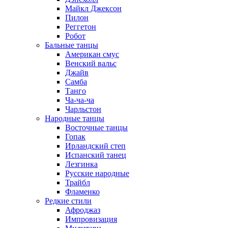
Майкл Джексон
Пилон
Реггетон
Робот
Бальные танцы
Американ смус
Венский вальс
Джайв
Самба
Танго
Ча-ча-ча
Чарльстон
Народные танцы
Восточные танцы
Гопак
Ирландский степ
Испанский танец
Лезгинка
Русские народные
Трайбл
Фламенко
Редкие стили
Афроджаз
Импровизация