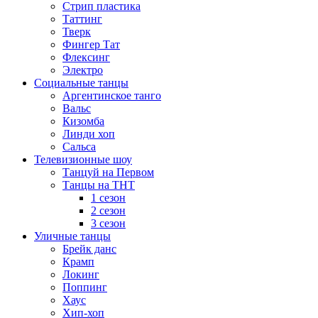
Стрип пластика
Таттинг
Тверк
Фингер Тат
Флексинг
Электро
Социальные танцы
Аргентинское танго
Вальс
Кизомба
Линди хоп
Сальса
Телевизионные шоу
Танцуй на Первом
Танцы на ТНТ
1 сезон
2 сезон
3 сезон
Уличные танцы
Брейк данс
Крамп
Локинг
Поппинг
Хаус
Хип-хоп