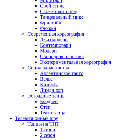
Милитари
Свой стиль
Сюжетный танец
Танцевальный микс
Фристайл
Фьюжн
Современная хореография
Джаз модерн
Контемпорари
Модерн
Свободная пластика
Экспериментальная хореография
Социальные танцы
Аргентинское танго
Вальс
Кизомба
Линди хоп
Эстрадные танцы
Бродвей
Степ
Театр танца
Телевизионные шоу
Танцы на ТНТ
1 сезон
2 сезон