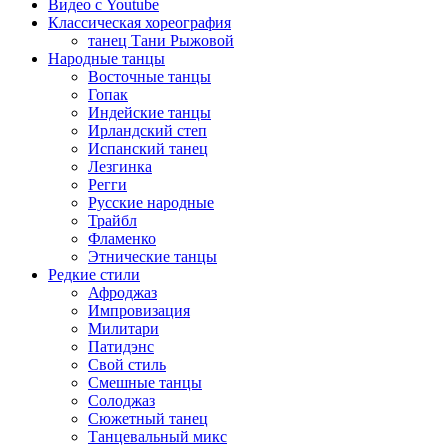
Видео с Youtube
Классическая хореография
танец Тани Рыжовой
Народные танцы
Восточные танцы
Гопак
Индейские танцы
Ирландский степ
Испанский танец
Лезгинка
Регги
Русские народные
Трайбл
Фламенко
Этнические танцы
Редкие стили
Афроджаз
Импровизация
Милитари
Патидэнс
Свой стиль
Смешные танцы
Солоджаз
Сюжетный танец
Танцевальный микс