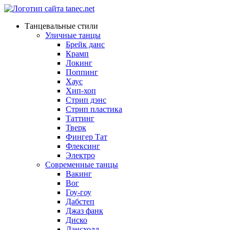
Танцевальные стили
Уличные танцы
Брейк данс
Крамп
Локинг
Поппинг
Хаус
Хип-хоп
Стрип дэнс
Стрип пластика
Таттинг
Тверк
Фингер Тат
Флексинг
Электро
Современные танцы
Вакинг
Вог
Гоу-гоу
Дабстеп
Джаз фанк
Диско
Дэнсхолл