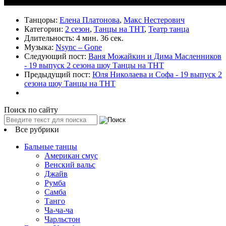
Танцоры:
Елена Платонова
,
Макс Нестерович
Категории:
2 сезон
,
Танцы на ТНТ
,
Театр танца
Длительность:
4 мин. 36 сек.
Музыка:
Nsync – Gone
Следующий пост:
Ваня Можайкин и Дима Масленников
- 19 выпуск 2 сезона шоу Танцы на ТНТ
Предыдущий пост:
Юля Николаева и Софа - 19 выпуск 2
сезона шоу Танцы на ТНТ
Поиск по сайту
Все рубрики
Бальные танцы
Американ смус
Венский вальс
Джайв
Румба
Самба
Танго
Ча-ча-ча
Чарльстон