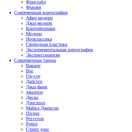
Фристайл
Фьюжн
Современная хореография
Афро модерн
Джаз модерн
Контемпорари
Модерн
Неоклассика
Свободная пластика
Экспериментальная хореография
Экспрессионизм
Современные танцы
Вакинг
Вог
Гоу-гоу
Дабстеп
Джаз фанк
джазпоп
Диско
Дэнсхолл
Майкл Джексон
Пилон
Реггетон
Робот
Стрип дэнс