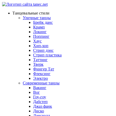
Танцевальные стили
Уличные танцы
Брейк данс
Крамп
Локинг
Поппинг
Хаус
Хип-хоп
Стрип дэнс
Стрип пластика
Таттинг
Тверк
Фингер Тат
Флексинг
Электро
Современные танцы
Вакинг
Вог
Гоу-гоу
Дабстеп
Джаз фанк
Диско
Дэнсхолл