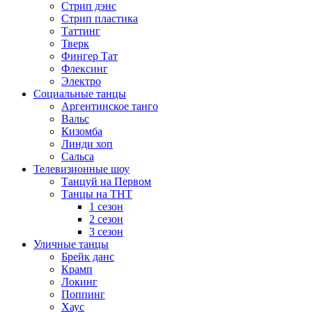
Стрип дэнс
Стрип пластика
Таттинг
Тверк
Фингер Тат
Флексинг
Электро
Социальные танцы
Аргентинское танго
Вальс
Кизомба
Линди хоп
Сальса
Телевизионные шоу
Танцуй на Первом
Танцы на ТНТ
1 сезон
2 сезон
3 сезон
Уличные танцы
Брейк данс
Крамп
Локинг
Поппинг
Хаус