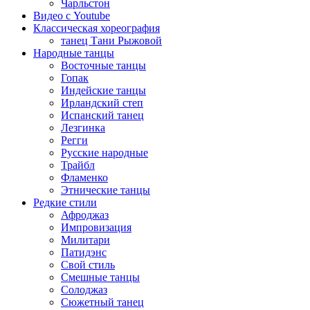
Чарльстон
Видео с Youtube
Классическая хореография
танец Тани Рыжовой
Народные танцы
Восточные танцы
Гопак
Индейские танцы
Ирландский степ
Испанский танец
Лезгинка
Регги
Русские народные
Трайбл
Фламенко
Этнические танцы
Редкие стили
Афроджаз
Импровизация
Милитари
Патидэнс
Свой стиль
Смешные танцы
Солоджаз
Сюжетный танец