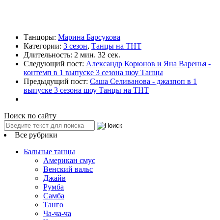
Танцоры:
Марина Барсукова
Категории:
3 сезон
,
Танцы на ТНТ
Длительность:
2 мин. 32 сек.
Следующий пост:
Александр Корюнов и Яна Варенья -
контемп в 1 выпуске 3 сезона шоу Танцы
Предыдущий пост:
Саша Селиванова - джазпоп в 1
выпуске 3 сезона шоу Танцы на ТНТ
Поиск по сайту
Все рубрики
Бальные танцы
Американ смус
Венский вальс
Джайв
Румба
Самба
Танго
Ча-ча-ча