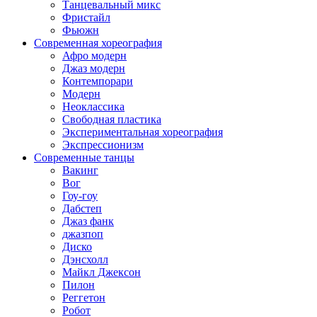
Танцевальный микс
Фристайл
Фьюжн
Современная хореография
Афро модерн
Джаз модерн
Контемпорари
Модерн
Неоклассика
Свободная пластика
Экспериментальная хореография
Экспрессионизм
Современные танцы
Вакинг
Вог
Гоу-гоу
Дабстеп
Джаз фанк
джазпоп
Диско
Дэнсхолл
Майкл Джексон
Пилон
Реггетон
Робот