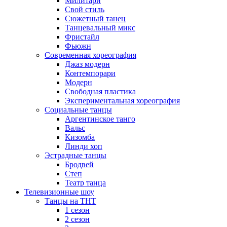
Милитари
Свой стиль
Сюжетный танец
Танцевальный микс
Фристайл
Фьюжн
Современная хореография
Джаз модерн
Контемпорари
Модерн
Свободная пластика
Экспериментальная хореография
Социальные танцы
Аргентинское танго
Вальс
Кизомба
Линди хоп
Эстрадные танцы
Бродвей
Степ
Театр танца
Телевизионные шоу
Танцы на ТНТ
1 сезон
2 сезон