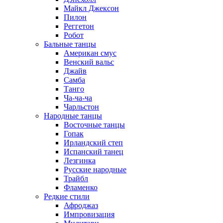
Майкл Джексон
Пилон
Реггетон
Робот
Бальные танцы
Американ смус
Венский вальс
Джайв
Самба
Танго
Ча-ча-ча
Чарльстон
Народные танцы
Восточные танцы
Гопак
Ирландский степ
Испанский танец
Лезгинка
Русские народные
Трайбл
Фламенко
Редкие стили
Афроджаз
Импровизация