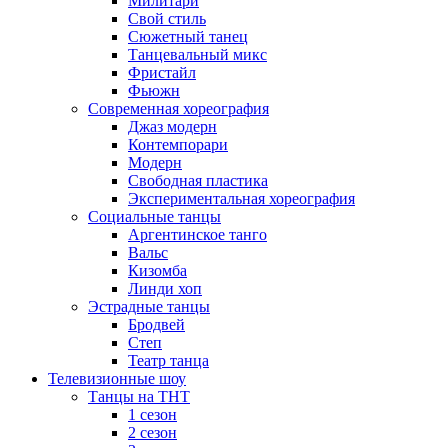
Милитари
Свой стиль
Сюжетный танец
Танцевальный микс
Фристайл
Фьюжн
Современная хореография
Джаз модерн
Контемпорари
Модерн
Свободная пластика
Экспериментальная хореография
Социальные танцы
Аргентинское танго
Вальс
Кизомба
Линди хоп
Эстрадные танцы
Бродвей
Степ
Театр танца
Телевизионные шоу
Танцы на ТНТ
1 сезон
2 сезон