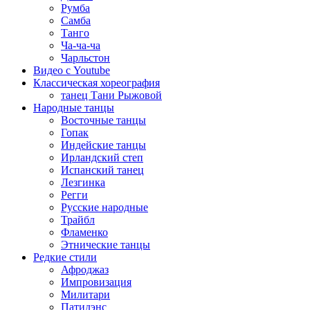
Румба
Самба
Танго
Ча-ча-ча
Чарльстон
Видео с Youtube
Классическая хореография
танец Тани Рыжовой
Народные танцы
Восточные танцы
Гопак
Индейские танцы
Ирландский степ
Испанский танец
Лезгинка
Регги
Русские народные
Трайбл
Фламенко
Этнические танцы
Редкие стили
Афроджаз
Импровизация
Милитари
Патидэнс