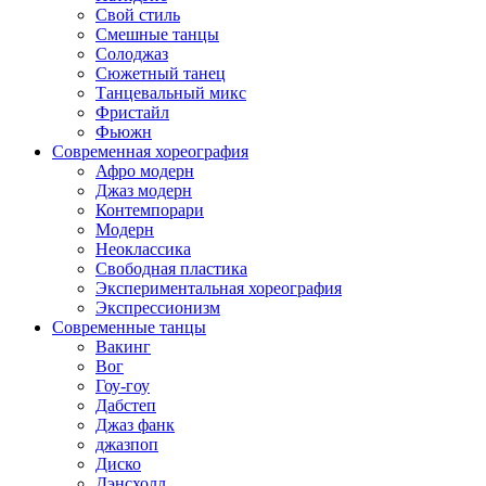
Свой стиль
Смешные танцы
Солоджаз
Сюжетный танец
Танцевальный микс
Фристайл
Фьюжн
Современная хореография
Афро модерн
Джаз модерн
Контемпорари
Модерн
Неоклассика
Свободная пластика
Экспериментальная хореография
Экспрессионизм
Современные танцы
Вакинг
Вог
Гоу-гоу
Дабстеп
Джаз фанк
джазпоп
Диско
Дэнсхолл