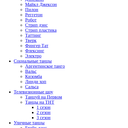
Майкл Джексон
Пилон
Реггетон
Робот
Стрип дэнс
Стрип пластика
Таттинг
Тверк
Фингер Тат
Флексинг
Электро
Социальные танцы
Аргентинское танго
Вальс
Кизомба
Линди хоп
Сальса
Телевизионные шоу
Танцуй на Первом
Танцы на ТНТ
1 сезон
2 сезон
3 сезон
Уличные танцы
Брейк данс