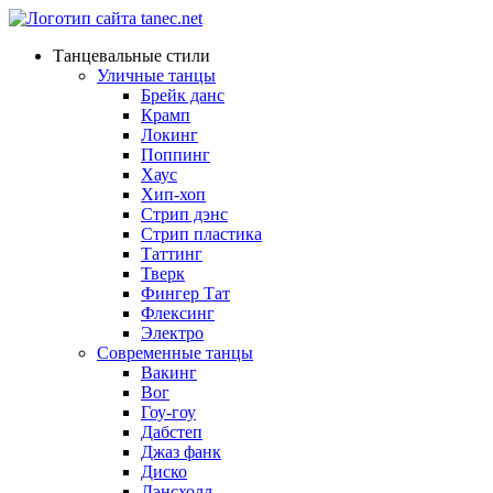
Танцевальные стили
Уличные танцы
Брейк данс
Крамп
Локинг
Поппинг
Хаус
Хип-хоп
Стрип дэнс
Стрип пластика
Таттинг
Тверк
Фингер Тат
Флексинг
Электро
Современные танцы
Вакинг
Вог
Гоу-гоу
Дабстеп
Джаз фанк
Диско
Дэнсхолл