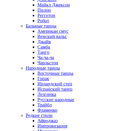
Майкл Джексон
Пилон
Реггетон
Робот
Бальные танцы
Американ смус
Венский вальс
Джайв
Самба
Танго
Ча-ча-ча
Чарльстон
Народные танцы
Восточные танцы
Гопак
Ирландский степ
Испанский танец
Лезгинка
Русские народные
Трайбл
Фламенко
Редкие стили
Афроджаз
Импровизация