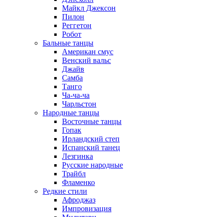
Майкл Джексон
Пилон
Реггетон
Робот
Бальные танцы
Американ смус
Венский вальс
Джайв
Самба
Танго
Ча-ча-ча
Чарльстон
Народные танцы
Восточные танцы
Гопак
Ирландский степ
Испанский танец
Лезгинка
Русские народные
Трайбл
Фламенко
Редкие стили
Афроджаз
Импровизация