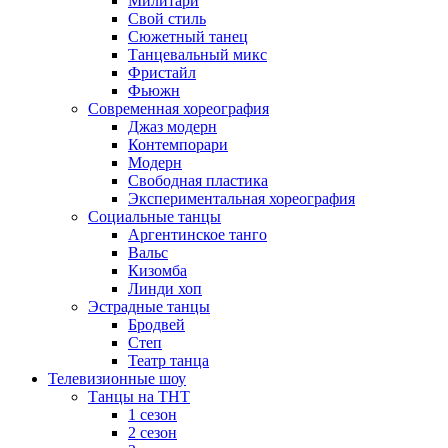
Милитари
Свой стиль
Сюжетный танец
Танцевальный микс
Фристайл
Фьюжн
Современная хореография
Джаз модерн
Контемпорари
Модерн
Свободная пластика
Экспериментальная хореография
Социальные танцы
Аргентинское танго
Вальс
Кизомба
Линди хоп
Эстрадные танцы
Бродвей
Степ
Театр танца
Телевизионные шоу
Танцы на ТНТ
1 сезон
2 сезон