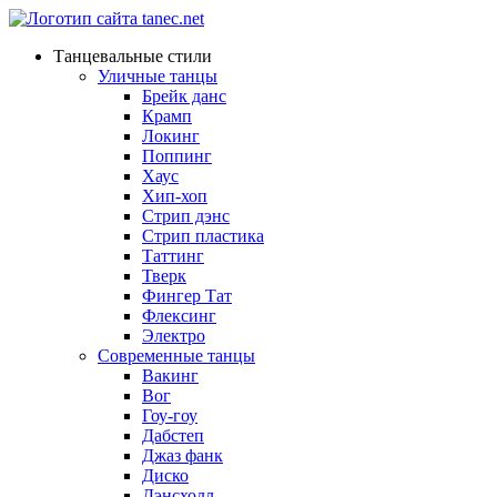
Танцевальные стили
Уличные танцы
Брейк данс
Крамп
Локинг
Поппинг
Хаус
Хип-хоп
Стрип дэнс
Стрип пластика
Таттинг
Тверк
Фингер Тат
Флексинг
Электро
Современные танцы
Вакинг
Вог
Гоу-гоу
Дабстеп
Джаз фанк
Диско
Дэнсхолл