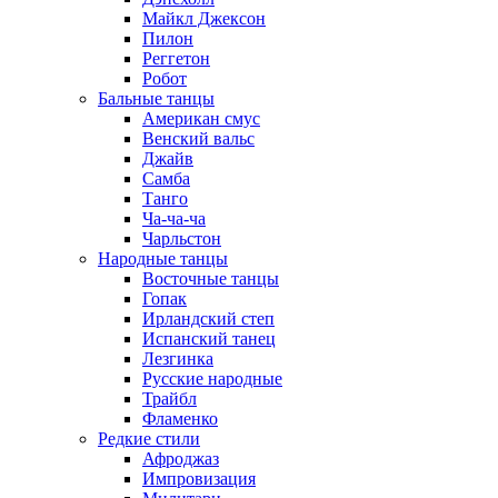
Майкл Джексон
Пилон
Реггетон
Робот
Бальные танцы
Американ смус
Венский вальс
Джайв
Самба
Танго
Ча-ча-ча
Чарльстон
Народные танцы
Восточные танцы
Гопак
Ирландский степ
Испанский танец
Лезгинка
Русские народные
Трайбл
Фламенко
Редкие стили
Афроджаз
Импровизация