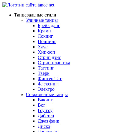
Танцевальные стили
Уличные танцы
Брейк данс
Крамп
Локинг
Поппинг
Хаус
Хип-хоп
Стрип дэнс
Стрип пластика
Таттинг
Тверк
Фингер Тат
Флексинг
Электро
Современные танцы
Вакинг
Вог
Гоу-гоу
Дабстеп
Джаз фанк
Диско
Дэнсхолл