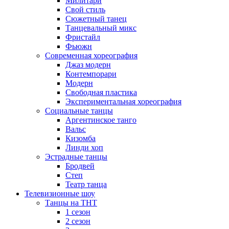
Милитари
Свой стиль
Сюжетный танец
Танцевальный микс
Фристайл
Фьюжн
Современная хореография
Джаз модерн
Контемпорари
Модерн
Свободная пластика
Экспериментальная хореография
Социальные танцы
Аргентинское танго
Вальс
Кизомба
Линди хоп
Эстрадные танцы
Бродвей
Степ
Театр танца
Телевизионные шоу
Танцы на ТНТ
1 сезон
2 сезон