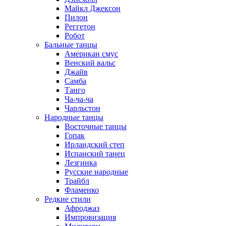
Майкл Джексон
Пилон
Реггетон
Робот
Бальные танцы
Американ смус
Венский вальс
Джайв
Самба
Танго
Ча-ча-ча
Чарльстон
Народные танцы
Восточные танцы
Гопак
Ирландский степ
Испанский танец
Лезгинка
Русские народные
Трайбл
Фламенко
Редкие стили
Афроджаз
Импровизация