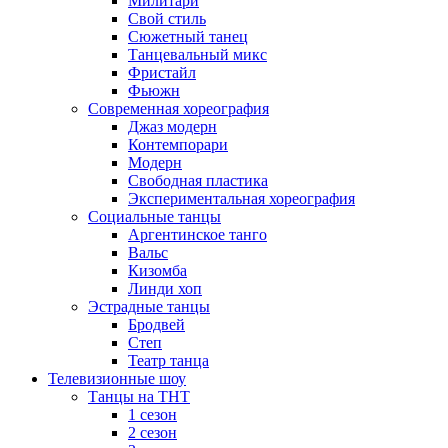
Милитари
Свой стиль
Сюжетный танец
Танцевальный микс
Фристайл
Фьюжн
Современная хореография
Джаз модерн
Контемпорари
Модерн
Свободная пластика
Экспериментальная хореография
Социальные танцы
Аргентинское танго
Вальс
Кизомба
Линди хоп
Эстрадные танцы
Бродвей
Степ
Театр танца
Телевизионные шоу
Танцы на ТНТ
1 сезон
2 сезон