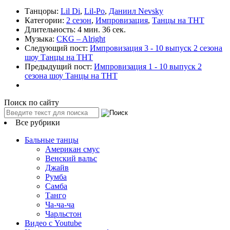
Танцоры:
Lil Di
,
Lil-Po
,
Даниил Nevsky
Категории:
2 сезон
,
Импровизация
,
Танцы на ТНТ
Длительность:
4 мин. 36 сек.
Музыка:
CKG – Alright
Следующий пост:
Импровизация 3 - 10 выпуск 2 сезона
шоу Танцы на ТНТ
Предыдущий пост:
Импровизация 1 - 10 выпуск 2
сезона шоу Танцы на ТНТ
Поиск по сайту
Все рубрики
Бальные танцы
Американ смус
Венский вальс
Джайв
Румба
Самба
Танго
Ча-ча-ча
Чарльстон
Видео с Youtube