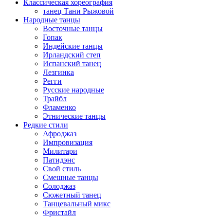
Классическая хореография
танец Тани Рыжовой
Народные танцы
Восточные танцы
Гопак
Индейские танцы
Ирландский степ
Испанский танец
Лезгинка
Регги
Русские народные
Трайбл
Фламенко
Этнические танцы
Редкие стили
Афроджаз
Импровизация
Милитари
Патидэнс
Свой стиль
Смешные танцы
Солоджаз
Сюжетный танец
Танцевальный микс
Фристайл