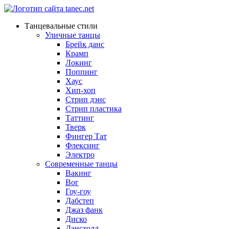
Танцевальные стили
Уличные танцы
Брейк данс
Крамп
Локинг
Поппинг
Хаус
Хип-хоп
Стрип дэнс
Стрип пластика
Таттинг
Тверк
Фингер Тат
Флексинг
Электро
Современные танцы
Вакинг
Вог
Гоу-гоу
Дабстеп
Джаз фанк
Диско
Дэнсхолл