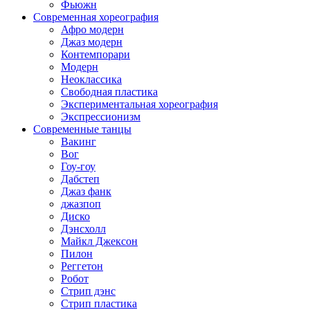
Фьюжн
Современная хореография
Афро модерн
Джаз модерн
Контемпорари
Модерн
Неоклассика
Свободная пластика
Экспериментальная хореография
Экспрессионизм
Современные танцы
Вакинг
Вог
Гоу-гоу
Дабстеп
Джаз фанк
джазпоп
Диско
Дэнсхолл
Майкл Джексон
Пилон
Реггетон
Робот
Стрип дэнс
Стрип пластика