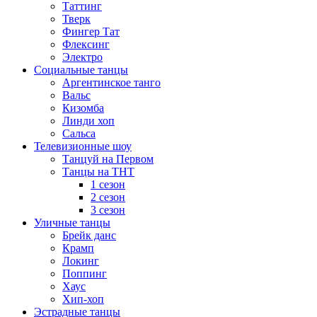
Таттинг
Тверк
Фингер Тат
Флексинг
Электро
Социальные танцы
Аргентинское танго
Вальс
Кизомба
Линди хоп
Сальса
Телевизионные шоу
Танцуй на Первом
Танцы на ТНТ
1 сезон
2 сезон
3 сезон
Уличные танцы
Брейк данс
Крамп
Локинг
Поппинг
Хаус
Хип-хоп
Эстрадные танцы