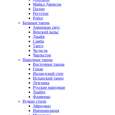
Майкл Джексон
Пилон
Реггетон
Робот
Бальные танцы
Американ смус
Венский вальс
Джайв
Самба
Танго
Ча-ча-ча
Чарльстон
Народные танцы
Восточные танцы
Гопак
Ирландский степ
Испанский танец
Лезгинка
Русские народные
Трайбл
Фламенко
Редкие стили
Афроджаз
Импровизация