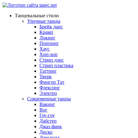
Танцевальные стили
Уличные танцы
Брейк данс
Крамп
Локинг
Поппинг
Хаус
Хип-хоп
Стрип дэнс
Стрип пластика
Таттинг
Тверк
Фингер Тат
Флексинг
Электро
Современные танцы
Вакинг
Вог
Гоу-гоу
Дабстеп
Джаз фанк
Диско
Дэнсхолл