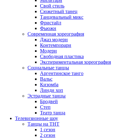
Милитари
Свой стиль
Сюжетный танец
Танцевальный микс
Фристайл
Фьюжн
Современная хореография
Джаз модерн
Контемпорари
Модерн
Свободная пластика
Экспериментальная хореография
Социальные танцы
Аргентинское танго
Вальс
Кизомба
Линди хоп
Эстрадные танцы
Бродвей
Степ
Театр танца
Телевизионные шоу
Танцы на ТНТ
1 сезон
2 сезон