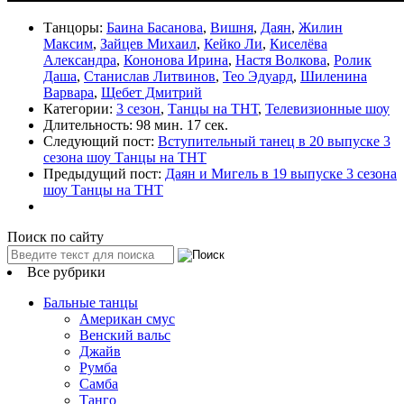
Танцоры:
Баина Басанова
,
Вишня
,
Даян
,
Жилин
Максим
,
Зайцев Михаил
,
Кейко Ли
,
Киселёва
Александра
,
Кононова Ирина
,
Настя Волкова
,
Ролик
Даша
,
Станислав Литвинов
,
Тео Эдуард
,
Шиленина
Варвара
,
Щебет Дмитрий
Категории:
3 сезон
,
Танцы на ТНТ
,
Телевизионные шоу
Длительность:
98 мин. 17 сек.
Следующий пост:
Вступительный танец в 20 выпуске 3
сезона шоу Танцы на ТНТ
Предыдущий пост:
Даян и Мигель в 19 выпуске 3 сезона
шоу Танцы на ТНТ
Поиск по сайту
Все рубрики
Бальные танцы
Американ смус
Венский вальс
Джайв
Румба
Самба
Танго