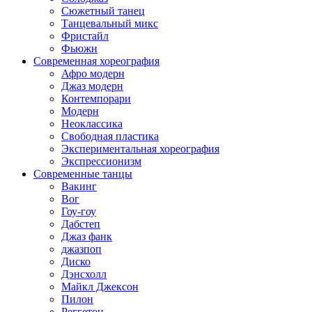
Сюжетный танец
Танцевальный микс
Фристайл
Фьюжн
Современная хореография
Афро модерн
Джаз модерн
Контемпорари
Модерн
Неоклассика
Свободная пластика
Экспериментальная хореография
Экспрессионизм
Современные танцы
Вакинг
Вог
Гоу-гоу
Дабстеп
Джаз фанк
джазпоп
Диско
Дэнсхолл
Майкл Джексон
Пилон
Реггетон