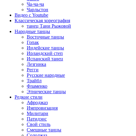
Ча-ча-ча
Чарльстон
Видео с Youtube
Классическая хореография
танец Тани Рыжовой
Народные танцы
Восточные танцы
Гопак
Индейские танцы
Ирландский степ
Испанский танец
Лезгинка
Регги
Русские народные
Трайбл
Фламенко
Этнические танцы
Редкие стили
Афроджаз
Импровизация
Милитари
Патидэнс
Свой стиль
Смешные танцы
Солоджаз