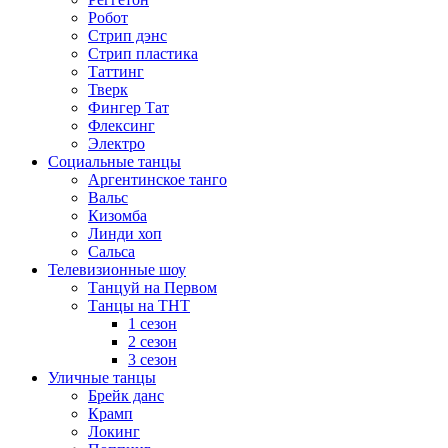
Робот
Стрип дэнс
Стрип пластика
Таттинг
Тверк
Фингер Тат
Флексинг
Электро
Социальные танцы
Аргентинское танго
Вальс
Кизомба
Линди хоп
Сальса
Телевизионные шоу
Танцуй на Первом
Танцы на ТНТ
1 сезон
2 сезон
3 сезон
Уличные танцы
Брейк данс
Крамп
Локинг