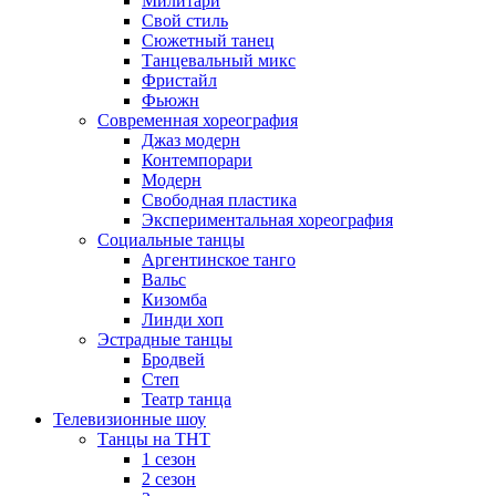
Милитари
Свой стиль
Сюжетный танец
Танцевальный микс
Фристайл
Фьюжн
Современная хореография
Джаз модерн
Контемпорари
Модерн
Свободная пластика
Экспериментальная хореография
Социальные танцы
Аргентинское танго
Вальс
Кизомба
Линди хоп
Эстрадные танцы
Бродвей
Степ
Театр танца
Телевизионные шоу
Танцы на ТНТ
1 сезон
2 сезон