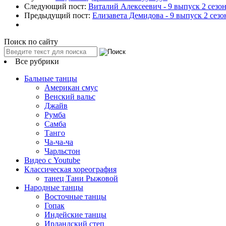
Следующий пост:
Виталий Алексеевич - 9 выпуск 2 сез
Предыдущий пост:
Елизавета Демидова - 9 выпуск 2 сез
Поиск по сайту
Все рубрики
Бальные танцы
Американ смус
Венский вальс
Джайв
Румба
Самба
Танго
Ча-ча-ча
Чарльстон
Видео с Youtube
Классическая хореография
танец Тани Рыжовой
Народные танцы
Восточные танцы
Гопак
Индейские танцы
Ирландский степ