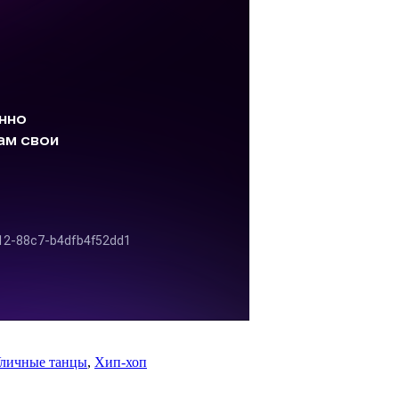
личные танцы
,
Хип-хоп