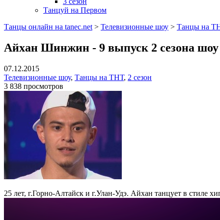
3 сезон
Танцуй на Первом
Танцы онлайн на tanec.net
>
Телевизионные шоу
>
Танцы на Т
Айхан Шинжин - 9 выпуск 2 сезона шо
07.12.2015
Телевизионные шоу
,
Танцы на ТНТ
,
2 сезон
3 838 просмотров
25 лет, г.Горно-Алтайск и г.Улан-Удэ. Айхан танцует в стиле хи