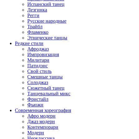
Испанский танец
Лезгинка
Регги
Русские народные
Трайбл
Фламенко
Этнические танцы
Редкие стили
Афроджаз
Импровизация
Милитари
Патидэнс
Свой стиль
Смешные танцы
Солоджаз
Сюжетный танец
Танцевальный микс
Фристайл
Фьюжн
Современная хореография
Афро модерн
Джаз модерн
Контемпорари
Модерн
Неоклассика