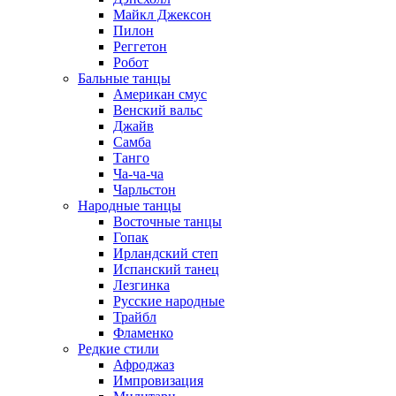
Майкл Джексон
Пилон
Реггетон
Робот
Бальные танцы
Американ смус
Венский вальс
Джайв
Самба
Танго
Ча-ча-ча
Чарльстон
Народные танцы
Восточные танцы
Гопак
Ирландский степ
Испанский танец
Лезгинка
Русские народные
Трайбл
Фламенко
Редкие стили
Афроджаз
Импровизация