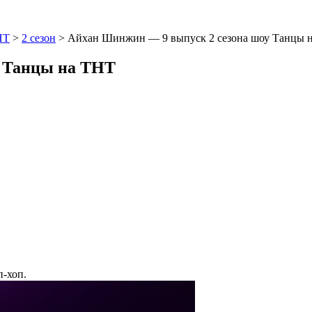
НТ
>
2 сезон
>
Айхан Шинжин — 9 выпуск 2 сезона шоу Танцы 
у Танцы на ТНТ
п-хоп.