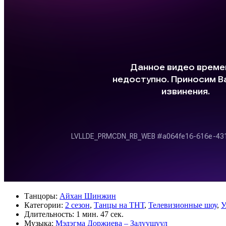
Танцоры:
Айхан Шинжин
Категории:
2 сезон
,
Танцы на ТНТ
,
Телевизионные шоу
,
У
Длительность:
1 мин. 47 сек.
Музыка:
Мэдэгма Доржиева – Залуушуул