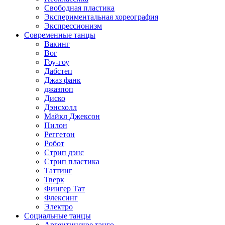
Свободная пластика
Экспериментальная хореография
Экспрессионизм
Современные танцы
Вакинг
Вог
Гоу-гоу
Дабстеп
Джаз фанк
джазпоп
Диско
Дэнсхолл
Майкл Джексон
Пилон
Реггетон
Робот
Стрип дэнс
Стрип пластика
Таттинг
Тверк
Фингер Тат
Флексинг
Электро
Социальные танцы
Аргентинское танго