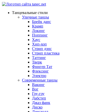
Танцевальные стили
Уличные танцы
Брейк данс
Крамп
Локинг
Поппинг
Хаус
Хип-хоп
Стрип дэнс
Стрип пластика
Таттинг
Тверк
Фингер Тат
Флексинг
Электро
Современные танцы
Вакинг
Вог
Гоу-гоу
Дабстеп
Джаз фанк
Диско
Дэнсхолл