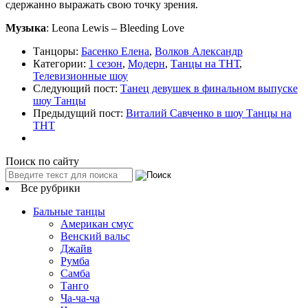
сдержанно выражать свою точку зрения.
Музыка
: Leona Lewis – Bleeding Love
Танцоры:
Басенко Елена
,
Волков Александр
Категории:
1 сезон
,
Модерн
,
Танцы на ТНТ
,
Телевизионные шоу
Следующий пост:
Танец девушек в финальном выпуске
шоу Танцы
Предыдущий пост:
Виталий Савченко в шоу Танцы на
ТНТ
Поиск по сайту
Все рубрики
Бальные танцы
Американ смус
Венский вальс
Джайв
Румба
Самба
Танго
Ча-ча-ча