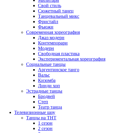
Милитари
Свой стиль
Сюжетный танец
Танцевальный микс
Фристайл
Фьюжн
Современная хореография
Джаз модерн
Контемпорари
Модерн
Свободная пластика
Экспериментальная хореография
Социальные танцы
Аргентинское танго
Вальс
Кизомба
Линди хоп
Эстрадные танцы
Бродвей
Степ
Театр танца
Телевизионные шоу
Танцы на ТНТ
1 сезон
2 сезон