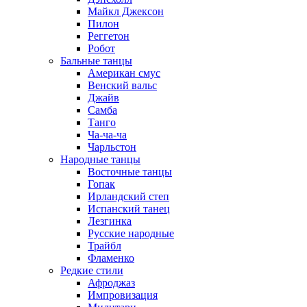
Майкл Джексон
Пилон
Реггетон
Робот
Бальные танцы
Американ смус
Венский вальс
Джайв
Самба
Танго
Ча-ча-ча
Чарльстон
Народные танцы
Восточные танцы
Гопак
Ирландский степ
Испанский танец
Лезгинка
Русские народные
Трайбл
Фламенко
Редкие стили
Афроджаз
Импровизация