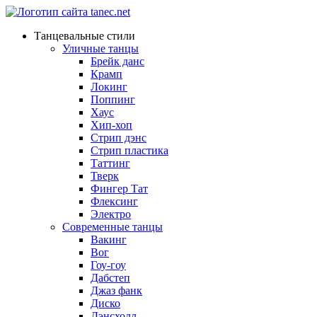
Танцевальные стили
Уличные танцы
Брейк данс
Крамп
Локинг
Поппинг
Хаус
Хип-хоп
Стрип дэнс
Стрип пластика
Таттинг
Тверк
Фингер Тат
Флексинг
Электро
Современные танцы
Вакинг
Вог
Гоу-гоу
Дабстеп
Джаз фанк
Диско
Дэнсхолл