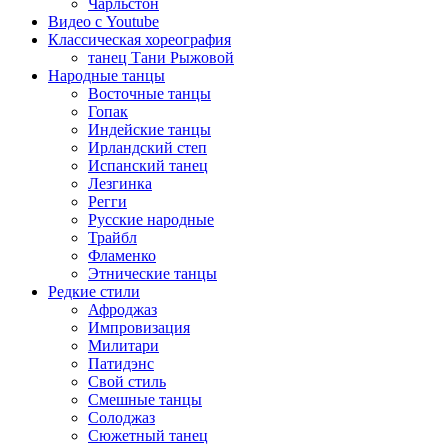
Чарльстон
Видео с Youtube
Классическая хореография
танец Тани Рыжовой
Народные танцы
Восточные танцы
Гопак
Индейские танцы
Ирландский степ
Испанский танец
Лезгинка
Регги
Русские народные
Трайбл
Фламенко
Этнические танцы
Редкие стили
Афроджаз
Импровизация
Милитари
Патидэнс
Свой стиль
Смешные танцы
Солоджаз
Сюжетный танец