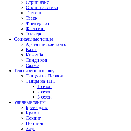
Стрип дэнс
Стрип пластика
Таттинг
Тверк
Фингер Тат
Флексинг
Электро
Социальные танцы
Аргентинское танго
Вальс
Кизомба
Линди хоп
Сальса
Телевизионные шоу
Танцуй на Первом
Танцы на ТНТ
1 сезон
2 сезон
3 сезон
Уличные танцы
Брейк данс
Крамп
Локинг
Поппинг
Хаус