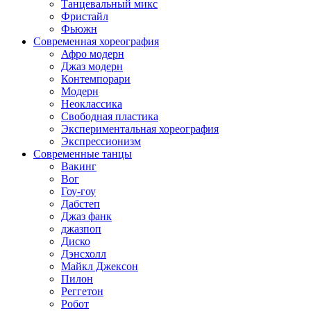
Танцевальный микс
Фристайл
Фьюжн
Современная хореография
Афро модерн
Джаз модерн
Контемпорари
Модерн
Неоклассика
Свободная пластика
Экспериментальная хореография
Экспрессионизм
Современные танцы
Вакинг
Вог
Гоу-гоу
Дабстеп
Джаз фанк
джазпоп
Диско
Дэнсхолл
Майкл Джексон
Пилон
Реггетон
Робот