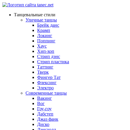
Танцевальные стили
Уличные танцы
Брейк данс
Крамп
Локинг
Поппинг
Хаус
Хип-хоп
Стрип дэнс
Стрип пластика
Таттинг
Тверк
Фингер Тат
Флексинг
Электро
Современные танцы
Вакинг
Вог
Гоу-гоу
Дабстеп
Джаз фанк
Диско
Дэнсхолл