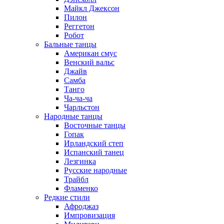
Майкл Джексон
Пилон
Реггетон
Робот
Бальные танцы
Американ смус
Венский вальс
Джайв
Самба
Танго
Ча-ча-ча
Чарльстон
Народные танцы
Восточные танцы
Гопак
Ирландский степ
Испанский танец
Лезгинка
Русские народные
Трайбл
Фламенко
Редкие стили
Афроджаз
Импровизация