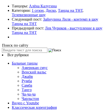
Танцоры:
Алёна Калугина
Категории:
1 сезон
,
Диско
,
Танцы на ТНТ
,
Телевизионные шоу
Следующий пост:
Зайнулина Лиля - контемп в шоу
Танцы на ТНТ
Предыдущий пост:
Лев Чуриков - выступление в шоу
Танцы на ТНТ
Поиск по сайту
Все рубрики
Бальные танцы
Американ смус
Венский вальс
Джайв
Румба
Самба
Танго
Ча-ча-ча
Чарльстон
Видео с Youtube
Классическая хореография