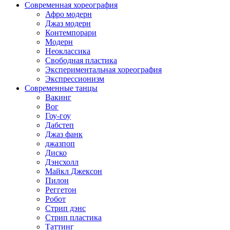
Современная хореография
Афро модерн
Джаз модерн
Контемпорари
Модерн
Неоклассика
Свободная пластика
Экспериментальная хореография
Экспрессионизм
Современные танцы
Вакинг
Вог
Гоу-гоу
Дабстеп
Джаз фанк
джазпоп
Диско
Дэнсхолл
Майкл Джексон
Пилон
Реггетон
Робот
Стрип дэнс
Стрип пластика
Таттинг