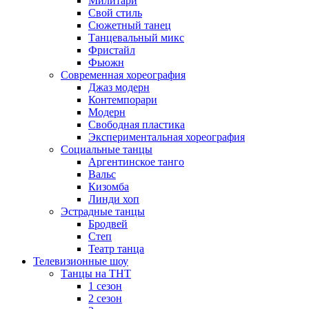
Милитари
Свой стиль
Сюжетный танец
Танцевальный микс
Фристайл
Фьюжн
Современная хореография
Джаз модерн
Контемпорари
Модерн
Свободная пластика
Экспериментальная хореография
Социальные танцы
Аргентинское танго
Вальс
Кизомба
Линди хоп
Эстрадные танцы
Бродвей
Степ
Театр танца
Телевизионные шоу
Танцы на ТНТ
1 сезон
2 сезон