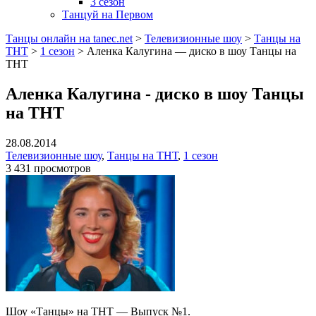
3 сезон
Танцуй на Первом
Танцы онлайн на tanec.net
>
Телевизионные шоу
>
Танцы на
ТНТ
>
1 сезон
>
Аленка Калугина — диско в шоу Танцы на
ТНТ
Аленка Калугина - диско в шоу Танцы
на ТНТ
28.08.2014
Телевизионные шоу
,
Танцы на ТНТ
,
1 сезон
3 431 просмотров
Шоу «Танцы» на ТНТ — Выпуск №1.