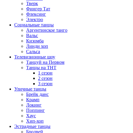
Тверк
Фингер Тат
Флексинг
Электро
Социальные танцы
Аргентинское танго
Вальс
Кизомба
Линди хоп
Сальса
Телевизионные шоу
Танцуй на Первом
Танцы на ТНТ
1 сезон
2 сезон
3 сезон
Уличные танцы
Брейк данс
Крамп
Локинг
Поппинг
Хаус
Хип-хоп
Эстрадные танцы
Бродвей