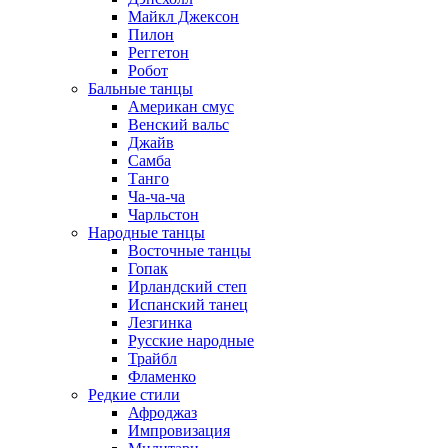
Майкл Джексон
Пилон
Реггетон
Робот
Бальные танцы
Американ смус
Венский вальс
Джайв
Самба
Танго
Ча-ча-ча
Чарльстон
Народные танцы
Восточные танцы
Гопак
Ирландский степ
Испанский танец
Лезгинка
Русские народные
Трайбл
Фламенко
Редкие стили
Афроджаз
Импровизация