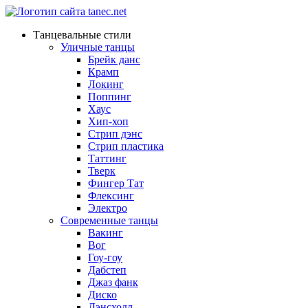
Танцевальные стили
Уличные танцы
Брейк данс
Крамп
Локинг
Поппинг
Хаус
Хип-хоп
Стрип дэнс
Стрип пластика
Таттинг
Тверк
Фингер Тат
Флексинг
Электро
Современные танцы
Вакинг
Вог
Гоу-гоу
Дабстеп
Джаз фанк
Диско
Дэнсхолл