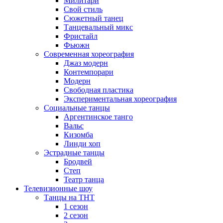
Милитари
Свой стиль
Сюжетный танец
Танцевальный микс
Фристайл
Фьюжн
Современная хореография
Джаз модерн
Контемпорари
Модерн
Свободная пластика
Экспериментальная хореография
Социальные танцы
Аргентинское танго
Вальс
Кизомба
Линди хоп
Эстрадные танцы
Бродвей
Степ
Театр танца
Телевизионные шоу
Танцы на ТНТ
1 сезон
2 сезон