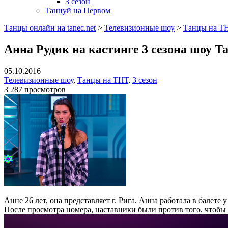
3 сезон
Танцуй на Первом
Танцы онлайн на tanec.net
>
Телевизионные шоу
>
Танцы на Т
Анна Рудик на кастинге 3 сезона шоу Т
05.10.2016
Телевизионные шоу
,
Танцы на ТНТ
,
3 сезон
3 287 просмотров
Анне 26 лет, она представляет г. Рига. Анна работала в балете
После просмотра номера, наставники были против того, чтобы 