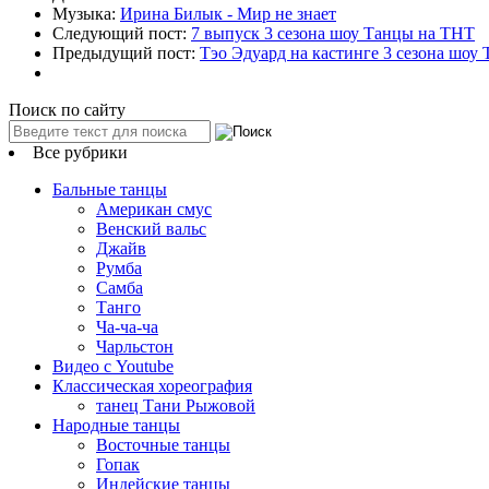
Музыка:
Ирина Билык - Мир не знает
Следующий пост:
7 выпуск 3 сезона шоу Танцы на ТНТ
Предыдущий пост:
Тэо Эдуард на кастинге 3 сезона шоу
Поиск по сайту
Все рубрики
Бальные танцы
Американ смус
Венский вальс
Джайв
Румба
Самба
Танго
Ча-ча-ча
Чарльстон
Видео с Youtube
Классическая хореография
танец Тани Рыжовой
Народные танцы
Восточные танцы
Гопак
Индейские танцы