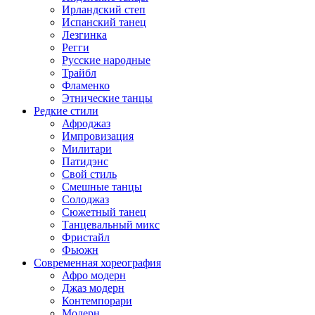
Ирландский степ
Испанский танец
Лезгинка
Регги
Русские народные
Трайбл
Фламенко
Этнические танцы
Редкие стили
Афроджаз
Импровизация
Милитари
Патидэнс
Свой стиль
Смешные танцы
Солоджаз
Сюжетный танец
Танцевальный микс
Фристайл
Фьюжн
Современная хореография
Афро модерн
Джаз модерн
Контемпорари
Модерн