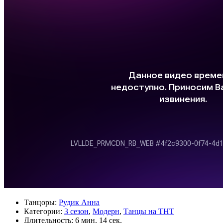
Танцоры:
Рудик Анна
Категории:
3 сезон
,
Модерн
,
Танцы на ТНТ
Длительность:
6 мин. 14 сек.