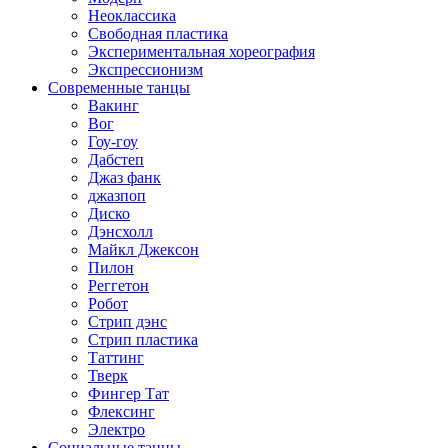
Неоклассика
Свободная пластика
Экспериментальная хореография
Экспрессионизм
Современные танцы
Вакинг
Вог
Гоу-гоу
Дабстеп
Джаз фанк
джазпоп
Диско
Дэнсхолл
Майкл Джексон
Пилон
Реггетон
Робот
Стрип дэнс
Стрип пластика
Таттинг
Тверк
Фингер Тат
Флексинг
Электро
Социальные танцы