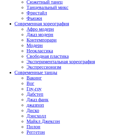
Сюжетный танец
Танцевальный микс
Фристайл
Фьюжн
Современная хореография
Афро модерн
Джаз модерн
Контемпорари
Модерн
Неоклассика
Свободная пластика
Экспериментальная хореография
Экспрессионизм
Современные танцы
Вакинг
Вог
Гоу-гоу
Дабстеп
Джаз фанк
джазпоп
Диско
Дэнсхолл
Майкл Джексон
Пилон
Реггетон