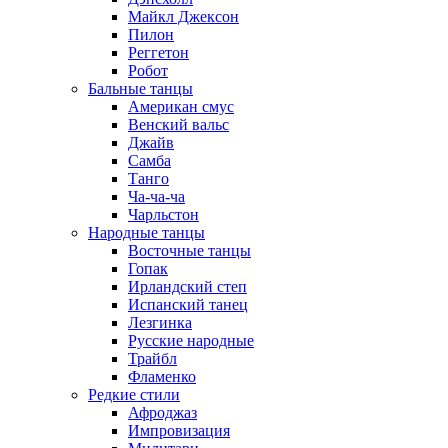
Майкл Джексон
Пилон
Реггетон
Робот
Бальные танцы
Американ смус
Венский вальс
Джайв
Самба
Танго
Ча-ча-ча
Чарльстон
Народные танцы
Восточные танцы
Гопак
Ирландский степ
Испанский танец
Лезгинка
Русские народные
Трайбл
Фламенко
Редкие стили
Афроджаз
Импровизация