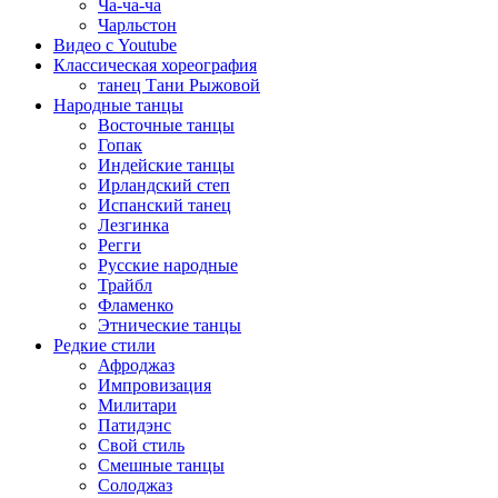
Ча-ча-ча
Чарльстон
Видео с Youtube
Классическая хореография
танец Тани Рыжовой
Народные танцы
Восточные танцы
Гопак
Индейские танцы
Ирландский степ
Испанский танец
Лезгинка
Регги
Русские народные
Трайбл
Фламенко
Этнические танцы
Редкие стили
Афроджаз
Импровизация
Милитари
Патидэнс
Свой стиль
Смешные танцы
Солоджаз