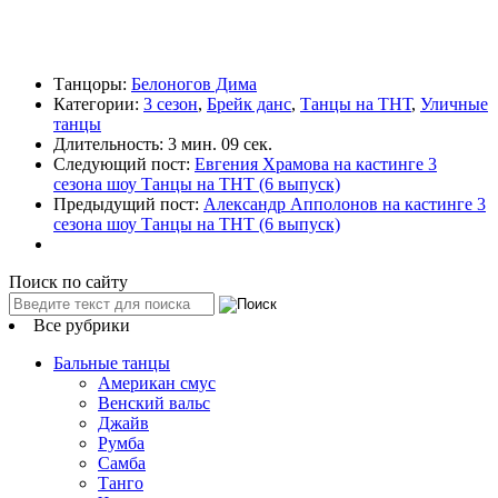
Танцоры:
Белоногов Дима
Категории:
3 сезон
,
Брейк данс
,
Танцы на ТНТ
,
Уличные
танцы
Длительность:
3 мин. 09 сек.
Следующий пост:
Евгения Храмова на кастинге 3
сезона шоу Танцы на ТНТ (6 выпуск)
Предыдущий пост:
Александр Апполонов на кастинге 3
сезона шоу Танцы на ТНТ (6 выпуск)
Поиск по сайту
Все рубрики
Бальные танцы
Американ смус
Венский вальс
Джайв
Румба
Самба
Танго