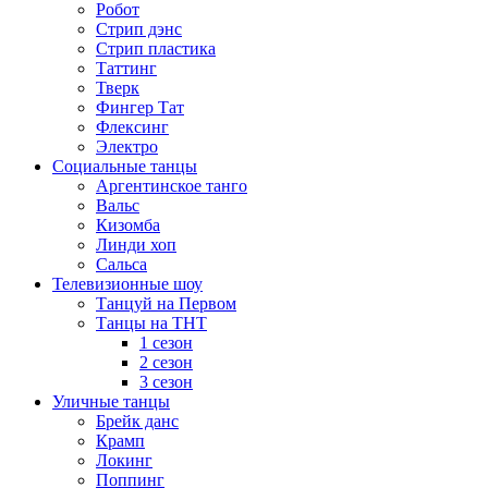
Робот
Стрип дэнс
Стрип пластика
Таттинг
Тверк
Фингер Тат
Флексинг
Электро
Социальные танцы
Аргентинское танго
Вальс
Кизомба
Линди хоп
Сальса
Телевизионные шоу
Танцуй на Первом
Танцы на ТНТ
1 сезон
2 сезон
3 сезон
Уличные танцы
Брейк данс
Крамп
Локинг
Поппинг