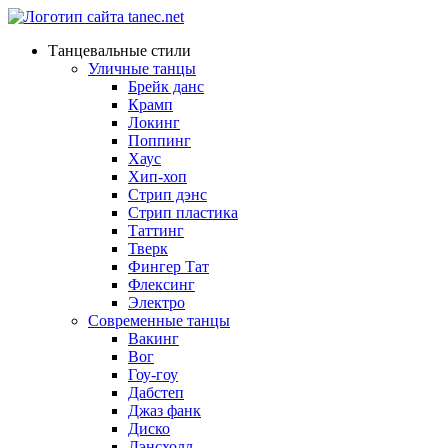
Танцевальные стили
Уличные танцы
Брейк данс
Крамп
Локинг
Поппинг
Хаус
Хип-хоп
Стрип дэнс
Стрип пластика
Таттинг
Тверк
Фингер Тат
Флексинг
Электро
Современные танцы
Вакинг
Вог
Гоу-гоу
Дабстеп
Джаз фанк
Диско
Дэнсхолл