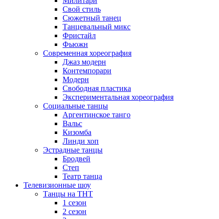
Милитари
Свой стиль
Сюжетный танец
Танцевальный микс
Фристайл
Фьюжн
Современная хореография
Джаз модерн
Контемпорари
Модерн
Свободная пластика
Экспериментальная хореография
Социальные танцы
Аргентинское танго
Вальс
Кизомба
Линди хоп
Эстрадные танцы
Бродвей
Степ
Театр танца
Телевизионные шоу
Танцы на ТНТ
1 сезон
2 сезон