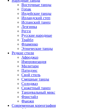
Народные танцы
Восточные танцы
Гопак
Индейские танцы
Ирландский степ
Испанский танец
Лезгинка
Регги
Русские народные
Трайбл
Фламенко
Этнические танцы
Редкие стили
Афроджаз
Импровизация
Милитари
Патидэнс
Свой стиль
Смешные танцы
Солоджаз
Сюжетный танец
Танцевальный микс
Фристайл
Фьюжн
Современная хореография