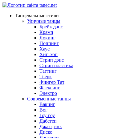
Танцевальные стили
Уличные танцы
Брейк данс
Крамп
Локинг
Поппинг
Хаус
Хип-хоп
Стрип дэнс
Стрип пластика
Таттинг
Тверк
Фингер Тат
Флексинг
Электро
Современные танцы
Вакинг
Вог
Гоу-гоу
Дабстеп
Джаз фанк
Диско
Дэнсхолл