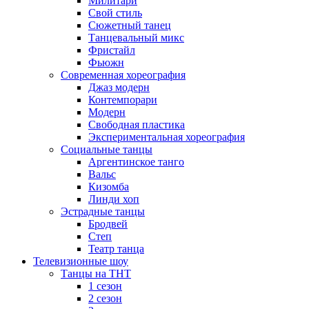
Милитари
Свой стиль
Сюжетный танец
Танцевальный микс
Фристайл
Фьюжн
Современная хореография
Джаз модерн
Контемпорари
Модерн
Свободная пластика
Экспериментальная хореография
Социальные танцы
Аргентинское танго
Вальс
Кизомба
Линди хоп
Эстрадные танцы
Бродвей
Степ
Театр танца
Телевизионные шоу
Танцы на ТНТ
1 сезон
2 сезон