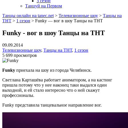
3 сезон
Танцуй на Первом
Танцы онлайн на tanec.net
>
Телевизионные шоу
>
Танцы на
ТНТ
>
1 сезон
>
Funky — вог в шоу Танцы на ТНТ
Funky - вог в шоу Танцы на ТНТ
09.09.2014
Телевизионные шоу
,
Танцы на ТНТ
,
1 сезон
5 699 просмотров
Funky
приехала на шоу из города Челябинск.
Светлана Карташёва работает аниматором, а на кастинг
пришла потому что у нее наконец таки выдался один
выходной, и ей стало интересно что о ней скажут
профессионалы.
Funky представила танцевальное направление вог.