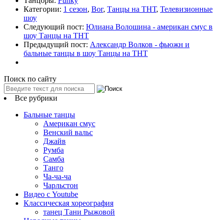
Танцоры:
Funky
Категории:
1 сезон
,
Вог
,
Танцы на ТНТ
,
Телевизионные
шоу
Следующий пост:
Юлиана Волошина - американ смус в
шоу Танцы на ТНТ
Предыдущий пост:
Александр Волков - фьюжн и
бальные танцы в шоу Танцы на ТНТ
Поиск по сайту
Все рубрики
Бальные танцы
Американ смус
Венский вальс
Джайв
Румба
Самба
Танго
Ча-ча-ча
Чарльстон
Видео с Youtube
Классическая хореография
танец Тани Рыжовой