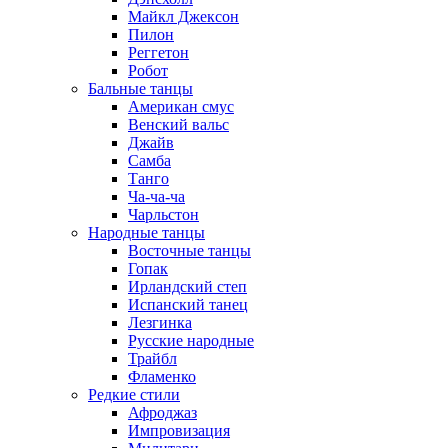
Майкл Джексон
Пилон
Реггетон
Робот
Бальные танцы
Американ смус
Венский вальс
Джайв
Самба
Танго
Ча-ча-ча
Чарльстон
Народные танцы
Восточные танцы
Гопак
Ирландский степ
Испанский танец
Лезгинка
Русские народные
Трайбл
Фламенко
Редкие стили
Афроджаз
Импровизация