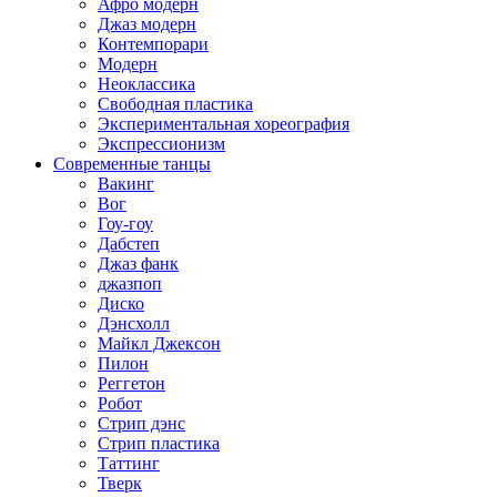
Афро модерн
Джаз модерн
Контемпорари
Модерн
Неоклассика
Свободная пластика
Экспериментальная хореография
Экспрессионизм
Современные танцы
Вакинг
Вог
Гоу-гоу
Дабстеп
Джаз фанк
джазпоп
Диско
Дэнсхолл
Майкл Джексон
Пилон
Реггетон
Робот
Стрип дэнс
Стрип пластика
Таттинг
Тверк