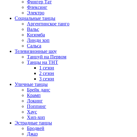
Фингер Тат
Флексинг
Электро
Социальные танцы
Аргентинское танго
Вальс
Кизомба
Линди хоп
Сальса
Телевизионные шоу
Танцуй на Первом
Танцы на ТНТ
1 сезон
2 сезон
3 сезон
Уличные танцы
Брейк данс
Крамп
Локинг
Поппинг
Хаус
Хип-хоп
Эстрадные танцы
Бродвей
Джаз