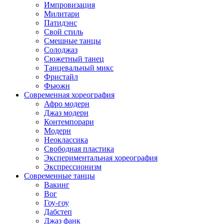
Импровизация
Милитари
Патидэнс
Свой стиль
Смешные танцы
Солоджаз
Сюжетный танец
Танцевальный микс
Фристайл
Фьюжн
Современная хореография
Афро модерн
Джаз модерн
Контемпорари
Модерн
Неоклассика
Свободная пластика
Экспериментальная хореография
Экспрессионизм
Современные танцы
Вакинг
Вог
Гоу-гоу
Дабстеп
Джаз фанк