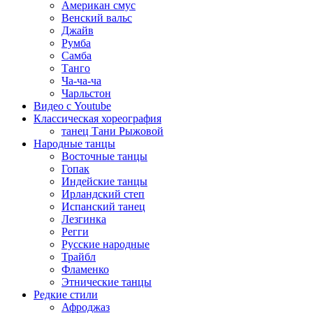
Американ смус
Венский вальс
Джайв
Румба
Самба
Танго
Ча-ча-ча
Чарльстон
Видео с Youtube
Классическая хореография
танец Тани Рыжовой
Народные танцы
Восточные танцы
Гопак
Индейские танцы
Ирландский степ
Испанский танец
Лезгинка
Регги
Русские народные
Трайбл
Фламенко
Этнические танцы
Редкие стили
Афроджаз