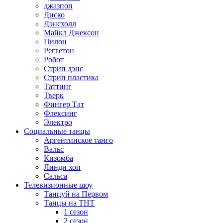
джазпоп
Диско
Дэнсхолл
Майкл Джексон
Пилон
Реггетон
Робот
Стрип дэнс
Стрип пластика
Таттинг
Тверк
Фингер Тат
Флексинг
Электро
Социальные танцы
Аргентинское танго
Вальс
Кизомба
Линди хоп
Сальса
Телевизионные шоу
Танцуй на Первом
Танцы на ТНТ
1 сезон
2 сезон