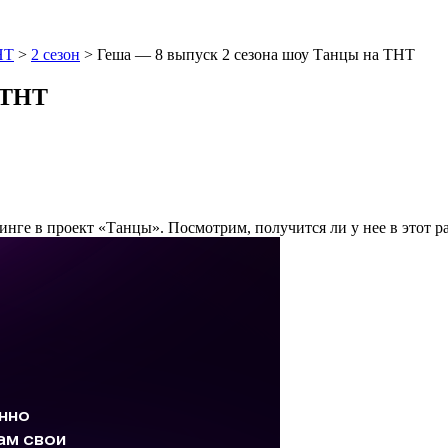
НТ
>
2 сезон
>
Геша — 8 выпуск 2 сезона шоу Танцы на ТНТ
а ТНТ
стинге в проект «Танцы». Посмотрим, получится ли у нее в этот р