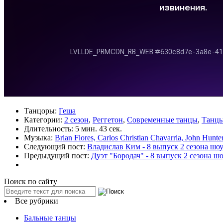
Танцоры:
Геша
Категории:
2 сезон
,
Реггетон
,
Современные танцы
,
Танцы
Длительность:
5 мин. 43 сек.
Музыка:
Brian Flores, Carlos Christian Chavarria, John Hunt
Следующий пост:
Владислав Ким - 8 выпуск 2 сезона ш
Предыдущий пост:
Дуэт "Бородач" - 8 выпуск 2 сезона 
Поиск по сайту
Все рубрики
Бальные танцы