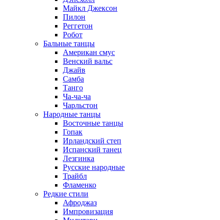
Майкл Джексон
Пилон
Реггетон
Робот
Бальные танцы
Американ смус
Венский вальс
Джайв
Самба
Танго
Ча-ча-ча
Чарльстон
Народные танцы
Восточные танцы
Гопак
Ирландский степ
Испанский танец
Лезгинка
Русские народные
Трайбл
Фламенко
Редкие стили
Афроджаз
Импровизация