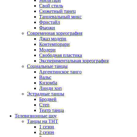
Милитари
Свой стиль
Сюжетный танец
Танцевальный микс
Фристайл
Фьюжн
Современная хореография
Джаз модерн
Контемпорари
Модерн
Свободная пластика
Экспериментальная хореография
Социальные танцы
Аргентинское танго
Вальс
Кизомба
Линди хоп
Эстрадные танцы
Бродвей
Степ
Театр танца
Телевизионные шоу
Танцы на ТНТ
1 сезон
2 сезон