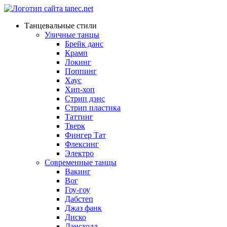
Танцевальные стили
Уличные танцы
Брейк данс
Крамп
Локинг
Поппинг
Хаус
Хип-хоп
Стрип дэнс
Стрип пластика
Таттинг
Тверк
Фингер Тат
Флексинг
Электро
Современные танцы
Вакинг
Вог
Гоу-гоу
Дабстеп
Джаз фанк
Диско
Дэнсхолл