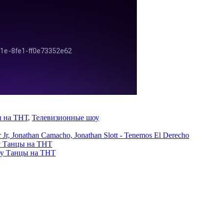
 на ТНТ
,
Телевизионные шоу
er Jr, Jonathan Camacho, Jonathan Slott - Tenemos El Derecho
оу Танцы на ТНТ
шоу Танцы на ТНТ