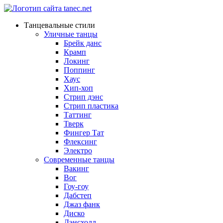
Танцевальные стили
Уличные танцы
Брейк данс
Крамп
Локинг
Поппинг
Хаус
Хип-хоп
Стрип дэнс
Стрип пластика
Таттинг
Тверк
Фингер Тат
Флексинг
Электро
Современные танцы
Вакинг
Вог
Гоу-гоу
Дабстеп
Джаз фанк
Диско
Дэнсхолл