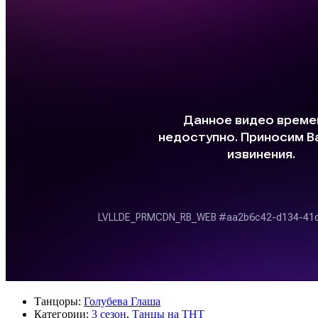
Танцоры:
Голубева Глаша
Категории:
3 сезон
,
Танцы на ТНТ