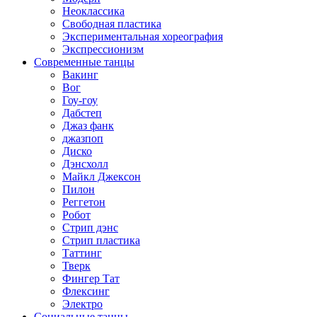
Неоклассика
Свободная пластика
Экспериментальная хореография
Экспрессионизм
Современные танцы
Вакинг
Вог
Гоу-гоу
Дабстеп
Джаз фанк
джазпоп
Диско
Дэнсхолл
Майкл Джексон
Пилон
Реггетон
Робот
Стрип дэнс
Стрип пластика
Таттинг
Тверк
Фингер Тат
Флексинг
Электро
Социальные танцы