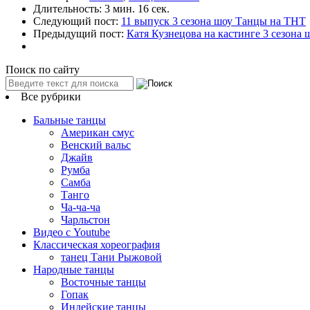
Длительность:
3 мин. 16 сек.
Следующий пост:
11 выпуск 3 сезона шоу Танцы на ТНТ
Предыдущий пост:
Катя Кузнецова на кастинге 3 сезона
Поиск по сайту
Все рубрики
Бальные танцы
Американ смус
Венский вальс
Джайв
Румба
Самба
Танго
Ча-ча-ча
Чарльстон
Видео с Youtube
Классическая хореография
танец Тани Рыжовой
Народные танцы
Восточные танцы
Гопак
Индейские танцы