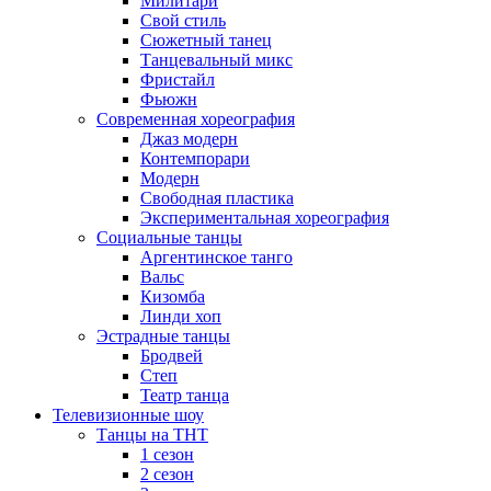
Милитари
Свой стиль
Сюжетный танец
Танцевальный микс
Фристайл
Фьюжн
Современная хореография
Джаз модерн
Контемпорари
Модерн
Свободная пластика
Экспериментальная хореография
Социальные танцы
Аргентинское танго
Вальс
Кизомба
Линди хоп
Эстрадные танцы
Бродвей
Степ
Театр танца
Телевизионные шоу
Танцы на ТНТ
1 сезон
2 сезон