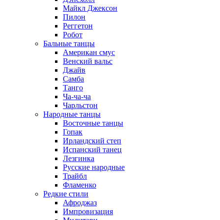
Майкл Джексон
Пилон
Реггетон
Робот
Бальные танцы
Американ смус
Венский вальс
Джайв
Самба
Танго
Ча-ча-ча
Чарльстон
Народные танцы
Восточные танцы
Гопак
Ирландский степ
Испанский танец
Лезгинка
Русские народные
Трайбл
Фламенко
Редкие стили
Афроджаз
Импровизация