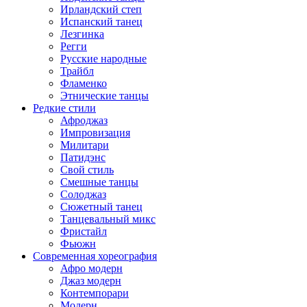
Ирландский степ
Испанский танец
Лезгинка
Регги
Русские народные
Трайбл
Фламенко
Этнические танцы
Редкие стили
Афроджаз
Импровизация
Милитари
Патидэнс
Свой стиль
Смешные танцы
Солоджаз
Сюжетный танец
Танцевальный микс
Фристайл
Фьюжн
Современная хореография
Афро модерн
Джаз модерн
Контемпорари
Модерн