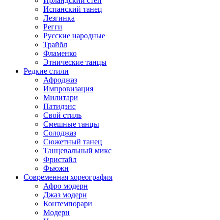
Ирландский степ
Испанский танец
Лезгинка
Регги
Русские народные
Трайбл
Фламенко
Этнические танцы
Редкие стили
Афроджаз
Импровизация
Милитари
Патидэнс
Свой стиль
Смешные танцы
Солоджаз
Сюжетный танец
Танцевальный микс
Фристайл
Фьюжн
Современная хореография
Афро модерн
Джаз модерн
Контемпорари
Модерн