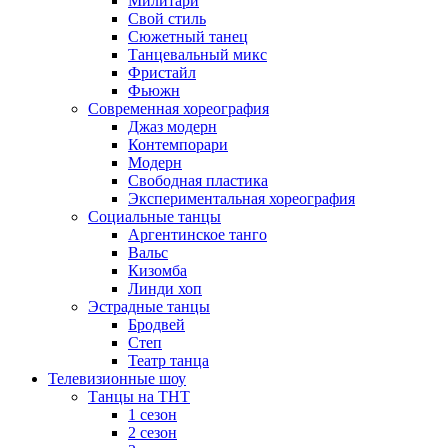
Милитари
Свой стиль
Сюжетный танец
Танцевальный микс
Фристайл
Фьюжн
Современная хореография
Джаз модерн
Контемпорари
Модерн
Свободная пластика
Экспериментальная хореография
Социальные танцы
Аргентинское танго
Вальс
Кизомба
Линди хоп
Эстрадные танцы
Бродвей
Степ
Театр танца
Телевизионные шоу
Танцы на ТНТ
1 сезон
2 сезон