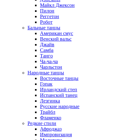
Майкл Джексон
Пилон
Реггетон
Робот
Бальные танцы
Американ смус
Венский вальс
Джайв
Самба
Танго
Ча-ча-ча
Чарльстон
Народные танцы
Восточные танцы
Гопак
Ирландский степ
Испанский танец
Лезгинка
Русские народные
Трайбл
Фламенко
Редкие стили
Афроджаз
Импровизация