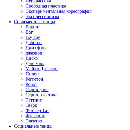
Неоклассика
Свободная пластика
Экспериментальная хореография
Экспрессионизм
Современные танцы
Вакинг
Вог
Гоу-гоу
Дабстеп
Джаз фанк
джазпоп
Диско
Дэнсхолл
Майкл Джексон
Пилон
Реггетон
Робот
Стрип дэнс
Стрип пластика
Таттинг
Тверк
Фингер Тат
Флексинг
Электро
Социальные танцы