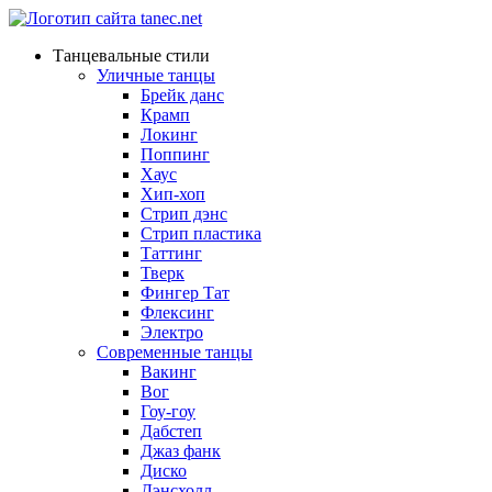
Танцевальные стили
Уличные танцы
Брейк данс
Крамп
Локинг
Поппинг
Хаус
Хип-хоп
Стрип дэнс
Стрип пластика
Таттинг
Тверк
Фингер Тат
Флексинг
Электро
Современные танцы
Вакинг
Вог
Гоу-гоу
Дабстеп
Джаз фанк
Диско
Дэнсхолл