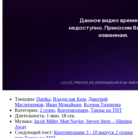
Танцоры:
Danika
,
Владислав Ким
,
Дмитрий
Масленников
,
Иван Можайкин
,
Ксения Тихонова
Категории:
2 сезон
,
Контемпорари
,
Танцы на ТНТ
Длительность:
1 мин. 18 сек.
Музыка:
Jacob Miller, Matt Naylor, Steven Stern – Slipping
Away
Следующий пост:
Контемпорари 3 - 10 выпуск 2 сезона
шоу Танцы на ТНТ