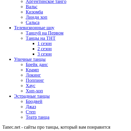
Аргентинское танго
Вальс
Кизомба
Линди хоп
Сальса
Телевизионные шоу
Танцуй на Первом
Танцы на ТНТ
1 сезон
2 сезон
3 сезон
Уличные танцы
Брейк данс
Крамп
Локинг
Поппинг
Хаус
Хип-хоп
Эстрадные танцы
Бродвей
Джаз
Степ
Театр танца
Tanec.net - сайты про танцы, который вам понравится