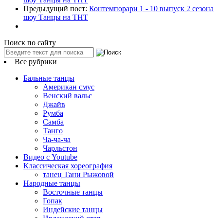
Предыдущий пост:
Контемпорари 1 - 10 выпуск 2 сезона
шоу Танцы на ТНТ
Поиск по сайту
Все рубрики
Бальные танцы
Американ смус
Венский вальс
Джайв
Румба
Самба
Танго
Ча-ча-ча
Чарльстон
Видео с Youtube
Классическая хореография
танец Тани Рыжовой
Народные танцы
Восточные танцы
Гопак
Индейские танцы