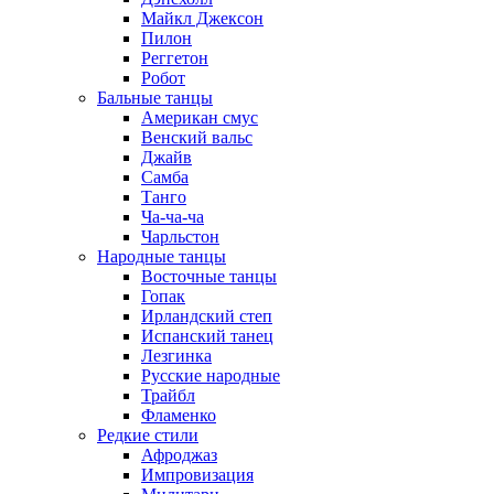
Майкл Джексон
Пилон
Реггетон
Робот
Бальные танцы
Американ смус
Венский вальс
Джайв
Самба
Танго
Ча-ча-ча
Чарльстон
Народные танцы
Восточные танцы
Гопак
Ирландский степ
Испанский танец
Лезгинка
Русские народные
Трайбл
Фламенко
Редкие стили
Афроджаз
Импровизация