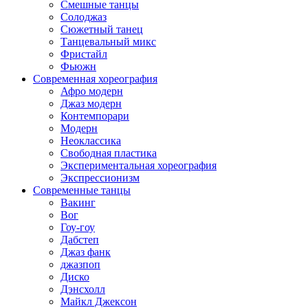
Смешные танцы
Солоджаз
Сюжетный танец
Танцевальный микс
Фристайл
Фьюжн
Современная хореография
Афро модерн
Джаз модерн
Контемпорари
Модерн
Неоклассика
Свободная пластика
Экспериментальная хореография
Экспрессионизм
Современные танцы
Вакинг
Вог
Гоу-гоу
Дабстеп
Джаз фанк
джазпоп
Диско
Дэнсхолл
Майкл Джексон