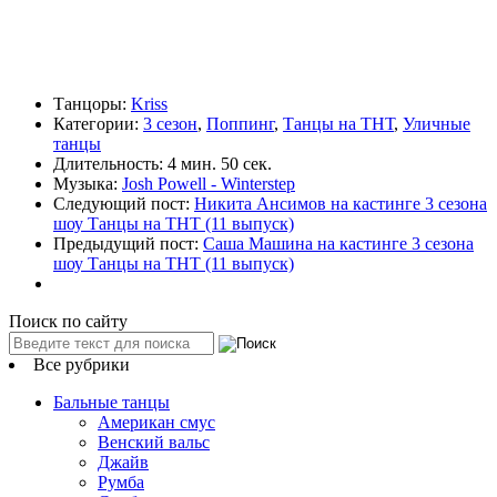
Танцоры:
Kriss
Категории:
3 сезон
,
Поппинг
,
Танцы на ТНТ
,
Уличные
танцы
Длительность:
4 мин. 50 сек.
Музыка:
Josh Powell - Winterstep
Следующий пост:
Никита Ансимов на кастинге 3 сезона
шоу Танцы на ТНТ (11 выпуск)
Предыдущий пост:
Саша Машина на кастинге 3 сезона
шоу Танцы на ТНТ (11 выпуск)
Поиск по сайту
Все рубрики
Бальные танцы
Американ смус
Венский вальс
Джайв
Румба