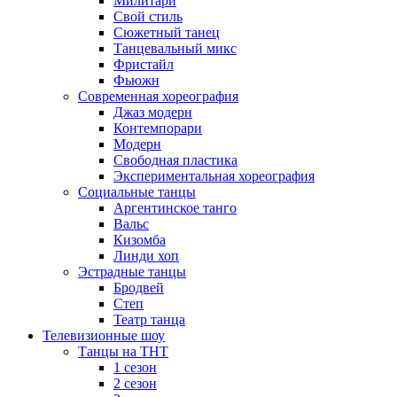
Милитари
Свой стиль
Сюжетный танец
Танцевальный микс
Фристайл
Фьюжн
Современная хореография
Джаз модерн
Контемпорари
Модерн
Свободная пластика
Экспериментальная хореография
Социальные танцы
Аргентинское танго
Вальс
Кизомба
Линди хоп
Эстрадные танцы
Бродвей
Степ
Театр танца
Телевизионные шоу
Танцы на ТНТ
1 сезон
2 сезон