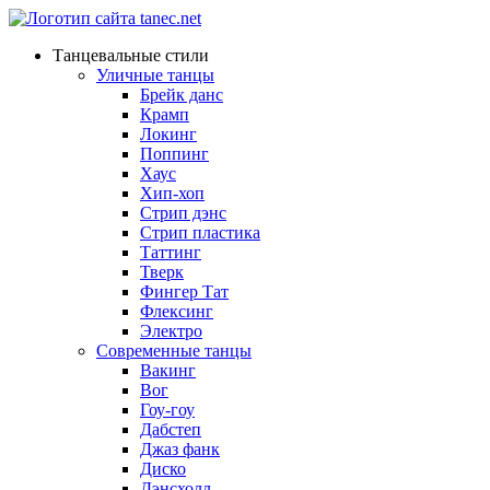
Танцевальные стили
Уличные танцы
Брейк данс
Крамп
Локинг
Поппинг
Хаус
Хип-хоп
Стрип дэнс
Стрип пластика
Таттинг
Тверк
Фингер Тат
Флексинг
Электро
Современные танцы
Вакинг
Вог
Гоу-гоу
Дабстеп
Джаз фанк
Диско
Дэнсхолл