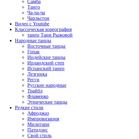
Самба
Танго
Ча-ча-ча
Чарльстон
Видео с Youtube
Классическая хореография
танец Тани Рыжовой
Народные танцы
Восточные танцы
Гопак
Индейские танцы
Ирландский степ
Испанский танец
Лезгинка
Регги
Русские народные
Трайбл
Фламенко
Этнические танцы
Редкие стили
Афроджаз
Импровизация
Милитари
Патидэнс
Свой стиль