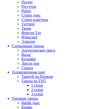
Пилон
Реггетон
Робот
Стрип дэнс
Стрип пластика
Таттинг
Тверк
Фингер Тат
Флексинг
Электро
Социальные танцы
Аргентинское танго
Вальс
Кизомба
Линди хоп
Сальса
Телевизионные шоу
Танцуй на Первом
Танцы на ТНТ
1 сезон
2 сезон
3 сезон
Уличные танцы
Брейк данс
Крамп