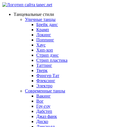
Танцевальные стили
Уличные танцы
Брейк данс
Крамп
Локинг
Поппинг
Хаус
Хип-хоп
Стрип дэнс
Стрип пластика
Таттинг
Тверк
Фингер Тат
Флексинг
Электро
Современные танцы
Вакинг
Вог
Гоу-гоу
Дабстеп
Джаз фанк
Диско
Дэнсхолл