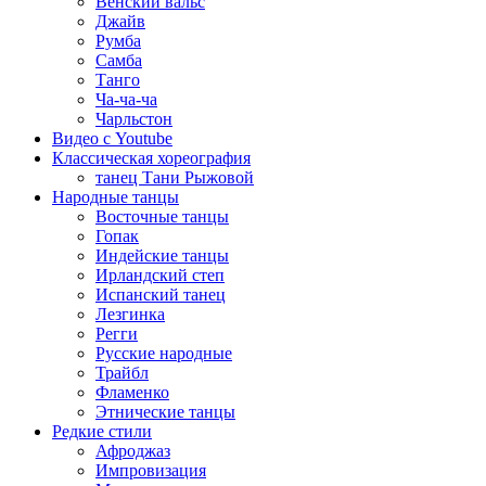
Венский вальс
Джайв
Румба
Самба
Танго
Ча-ча-ча
Чарльстон
Видео с Youtube
Классическая хореография
танец Тани Рыжовой
Народные танцы
Восточные танцы
Гопак
Индейские танцы
Ирландский степ
Испанский танец
Лезгинка
Регги
Русские народные
Трайбл
Фламенко
Этнические танцы
Редкие стили
Афроджаз
Импровизация