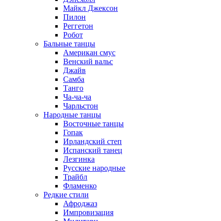
Майкл Джексон
Пилон
Реггетон
Робот
Бальные танцы
Американ смус
Венский вальс
Джайв
Самба
Танго
Ча-ча-ча
Чарльстон
Народные танцы
Восточные танцы
Гопак
Ирландский степ
Испанский танец
Лезгинка
Русские народные
Трайбл
Фламенко
Редкие стили
Афроджаз
Импровизация