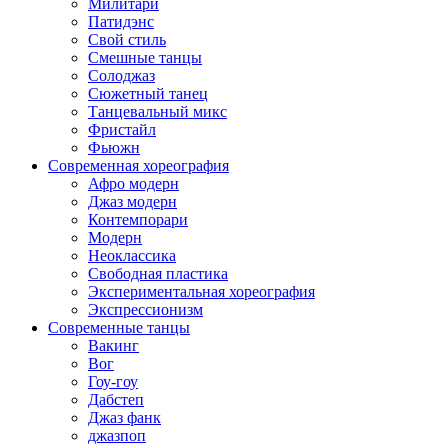
Милитари
Патидэнс
Свой стиль
Смешные танцы
Солоджаз
Сюжетный танец
Танцевальный микс
Фристайл
Фьюжн
Современная хореография
Афро модерн
Джаз модерн
Контемпорари
Модерн
Неоклассика
Свободная пластика
Экспериментальная хореография
Экспрессионизм
Современные танцы
Вакинг
Вог
Гоу-гоу
Дабстеп
Джаз фанк
джазпоп