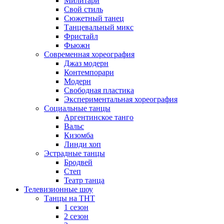
Милитари
Свой стиль
Сюжетный танец
Танцевальный микс
Фристайл
Фьюжн
Современная хореография
Джаз модерн
Контемпорари
Модерн
Свободная пластика
Экспериментальная хореография
Социальные танцы
Аргентинское танго
Вальс
Кизомба
Линди хоп
Эстрадные танцы
Бродвей
Степ
Театр танца
Телевизионные шоу
Танцы на ТНТ
1 сезон
2 сезон