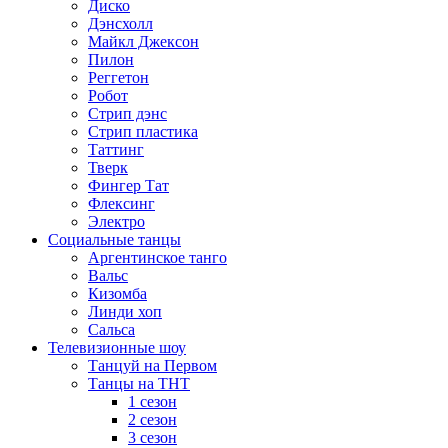
Диско
Дэнсхолл
Майкл Джексон
Пилон
Реггетон
Робот
Стрип дэнс
Стрип пластика
Таттинг
Тверк
Фингер Тат
Флексинг
Электро
Социальные танцы
Аргентинское танго
Вальс
Кизомба
Линди хоп
Сальса
Телевизионные шоу
Танцуй на Первом
Танцы на ТНТ
1 сезон
2 сезон
3 сезон