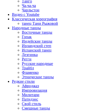
Танго
Ча-ча-ча
Чарльстон
Видео с Youtube
Классическая хореография
танец Тани Рыжовой
Народные танцы
Восточные танцы
Гопак
Индейские танцы
Ирландский степ
Испанский танец
Лезгинка
Регги
Русские народные
Трайбл
Фламенко
Этнические танцы
Редкие стили
Афроджаз
Импровизация
Милитари
Патидэнс
Свой стиль
Смешные танцы