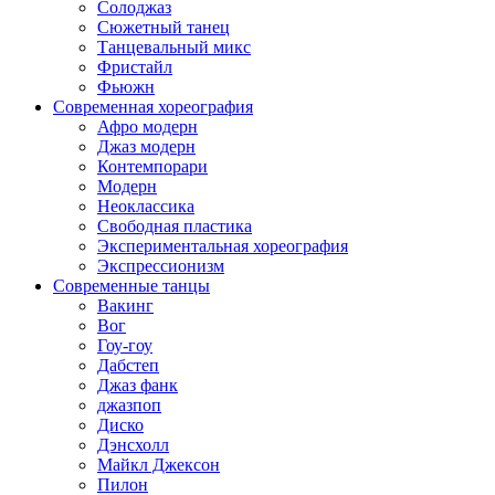
Солоджаз
Сюжетный танец
Танцевальный микс
Фристайл
Фьюжн
Современная хореография
Афро модерн
Джаз модерн
Контемпорари
Модерн
Неоклассика
Свободная пластика
Экспериментальная хореография
Экспрессионизм
Современные танцы
Вакинг
Вог
Гоу-гоу
Дабстеп
Джаз фанк
джазпоп
Диско
Дэнсхолл
Майкл Джексон
Пилон