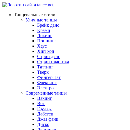
Танцевальные стили
Уличные танцы
Брейк данс
Крамп
Локинг
Поппинг
Хаус
Хип-хоп
Стрип дэнс
Стрип пластика
Таттинг
Тверк
Фингер Тат
Флексинг
Электро
Современные танцы
Вакинг
Вог
Гоу-гоу
Дабстеп
Джаз фанк
Диско
Дэнсхолл