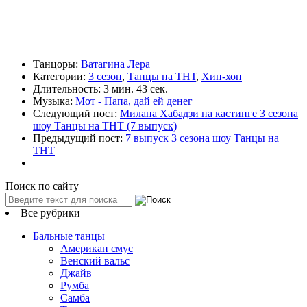
Танцоры:
Ватагина Лера
Категории:
3 сезон
,
Танцы на ТНТ
,
Хип-хоп
Длительность:
3 мин. 43 сек.
Музыка:
Мот - Папа, дай ей денег
Следующий пост:
Милана Хабадзи на кастинге 3 сезона
шоу Танцы на ТНТ (7 выпуск)
Предыдущий пост:
7 выпуск 3 сезона шоу Танцы на
ТНТ
Поиск по сайту
Все рубрики
Бальные танцы
Американ смус
Венский вальс
Джайв
Румба
Самба