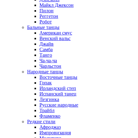
Майкл Джексон
Пилон
Реггетон
Робот
Бальные танцы
Американ смус
Венский вальс
Джайв
Самба
Танго
Ча-ча-ча
Чарльстон
Народные танцы
Восточные танцы
Гопак
Ирландский степ
Испанский танец
Лезгинка
Русские народные
Трайбл
Фламенко
Редкие стили
Афроджаз
Импровизация