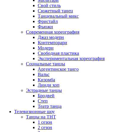
Милитари
Свой стиль
Сюжетный танец
Танцевальный микс
Фристайл
Фьюжн
Современная хореография
Джаз модерн
Контемпорари
Модерн
Свободная пластика
Экспериментальная хореография
Социальные танцы
Аргентинское танго
Вальс
Кизомба
Линди хоп
Эстрадные танцы
Бродвей
Степ
Театр танца
Телевизионные шоу
Танцы на ТНТ
1 сезон
2 сезон