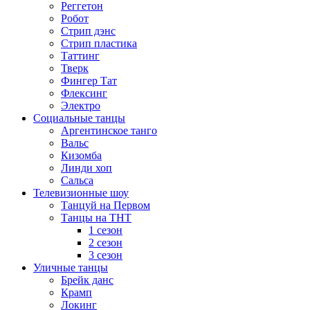
Реггетон
Робот
Стрип дэнс
Стрип пластика
Таттинг
Тверк
Фингер Тат
Флексинг
Электро
Социальные танцы
Аргентинское танго
Вальс
Кизомба
Линди хоп
Сальса
Телевизионные шоу
Танцуй на Первом
Танцы на ТНТ
1 сезон
2 сезон
3 сезон
Уличные танцы
Брейк данс
Крамп
Локинг