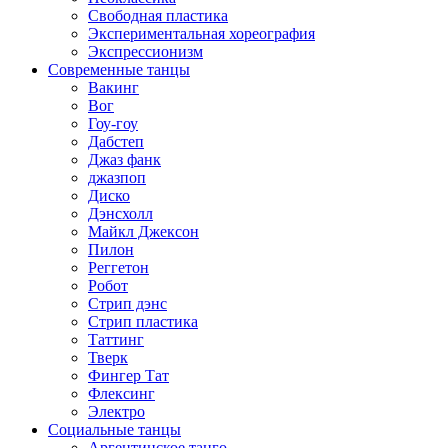
Свободная пластика
Экспериментальная хореография
Экспрессионизм
Современные танцы
Вакинг
Вог
Гоу-гоу
Дабстеп
Джаз фанк
джазпоп
Диско
Дэнсхолл
Майкл Джексон
Пилон
Реггетон
Робот
Стрип дэнс
Стрип пластика
Таттинг
Тверк
Фингер Тат
Флексинг
Электро
Социальные танцы
Аргентинское танго