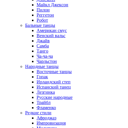
Майкл Джексон
Пилон
Реггетон
Робот
Бальные танцы
Американ смус
Венский вальс
Джайв
Самба
Танго
Ча-ча-ча
Чарльстон
Народные танцы
Восточные танцы
Гопак
Ирландский степ
Испанский танец
Лезгинка
Русские народные
Трайбл
Фламенко
Редкие стили
Афроджаз
Импровизация