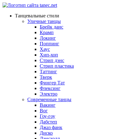
Танцевальные стили
Уличные танцы
Брейк данс
Крамп
Локинг
Поппинг
Хаус
Хип-хоп
Стрип дэнс
Стрип пластика
Таттинг
Тверк
Фингер Тат
Флексинг
Электро
Современные танцы
Вакинг
Вог
Гоу-гоу
Дабстеп
Джаз фанк
Диско
Дэнсхолл