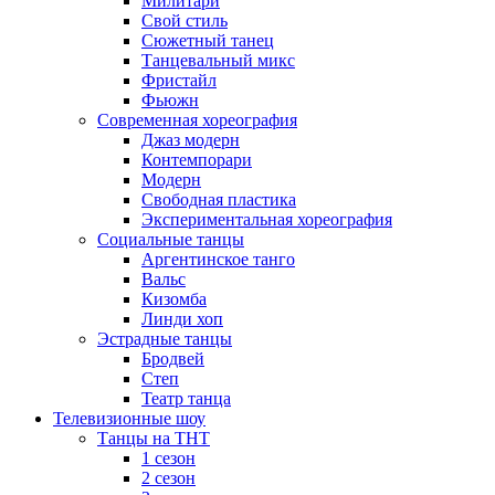
Милитари
Свой стиль
Сюжетный танец
Танцевальный микс
Фристайл
Фьюжн
Современная хореография
Джаз модерн
Контемпорари
Модерн
Свободная пластика
Экспериментальная хореография
Социальные танцы
Аргентинское танго
Вальс
Кизомба
Линди хоп
Эстрадные танцы
Бродвей
Степ
Театр танца
Телевизионные шоу
Танцы на ТНТ
1 сезон
2 сезон