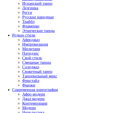
Испанский танец
Лезгинка
Регги
Русские народные
Трайбл
Фламенко
Этнические танцы
Редкие стили
Афроджаз
Импровизация
Милитари
Патидэнс
Свой стиль
Смешные танцы
Солоджаз
Сюжетный танец
Танцевальный микс
Фристайл
Фьюжн
Современная хореография
Афро модерн
Джаз модерн
Контемпорари
Модерн
Неоклассика