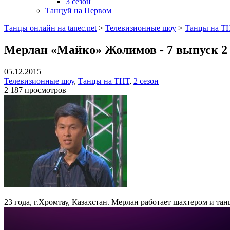
3 сезон
Танцуй на Первом
Танцы онлайн на tanec.net
>
Телевизионные шоу
>
Танцы на Т
Мерлан «Майко» Жолимов - 7 выпуск 2
05.12.2015
Телевизионные шоу
,
Танцы на ТНТ
,
2 сезон
2 187 просмотров
23 года, г.Хромтау, Казахстан. Мерлан работает шахтером и тан