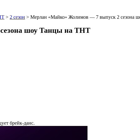
НТ
>
2 сезон
>
Мерлан «Майко» Жолимов — 7 выпуск 2 сезона ш
 сезона шоу Танцы на ТНТ
цует брейк-данс.