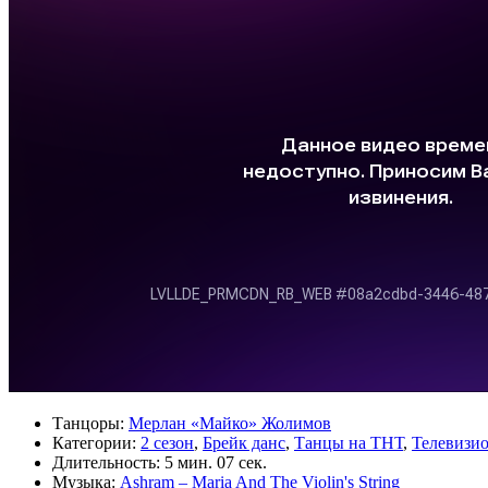
Танцоры:
Мерлан «Майко» Жолимов
Категории:
2 сезон
,
Брейк данс
,
Танцы на ТНТ
,
Телевизи
Длительность:
5 мин. 07 сек.
Музыка:
Ashram – Maria And The Violin's String