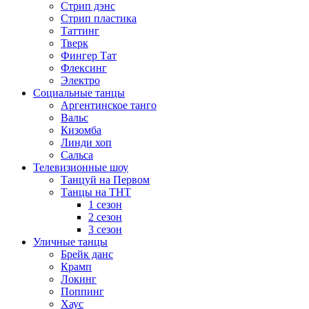
Стрип дэнс
Стрип пластика
Таттинг
Тверк
Фингер Тат
Флексинг
Электро
Социальные танцы
Аргентинское танго
Вальс
Кизомба
Линди хоп
Сальса
Телевизионные шоу
Танцуй на Первом
Танцы на ТНТ
1 сезон
2 сезон
3 сезон
Уличные танцы
Брейк данс
Крамп
Локинг
Поппинг
Хаус