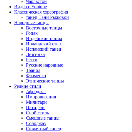
Чарльстон
Видео с Youtube
Классическая хореография
танец Тани Рыжовой
Народные танцы
Восточные танцы
Гопак
Индейские танцы
Ирландский степ
Испанский танец
Лезгинка
Регги
Русские народные
Трайбл
Фламенко
Этнические танцы
Редкие стили
Афроджаз
Импровизация
Милитари
Патидэнс
Свой стиль
Смешные танцы
Солоджаз
Сюжетный танец