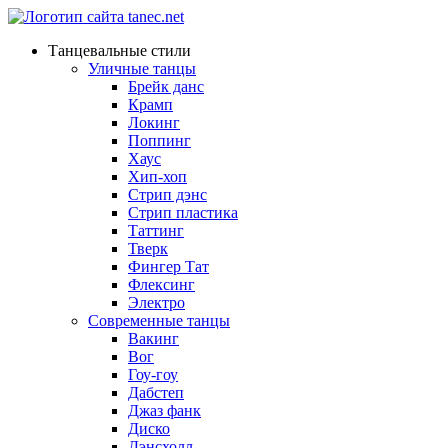
Танцевальные стили
Уличные танцы
Брейк данс
Крамп
Локинг
Поппинг
Хаус
Хип-хоп
Стрип дэнс
Стрип пластика
Таттинг
Тверк
Фингер Тат
Флексинг
Электро
Современные танцы
Вакинг
Вог
Гоу-гоу
Дабстеп
Джаз фанк
Диско
Дэнсхолл