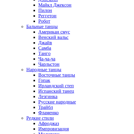
Майкл Джексон
Пилон
Реггетон
Робот
Бальные танцы
Американ смус
Венский вальс
Джайв
Самба
Танго
Ча-ча-ча
Чарльстон
Народные танцы
Восточные танцы
Гопак
Ирландский степ
Испанский танец
Лезгинка
Русские народные
Трайбл
Фламенко
Редкие стили
Афроджаз
Импровизация