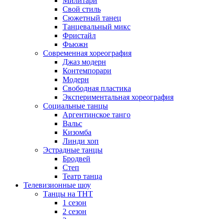
Милитари
Свой стиль
Сюжетный танец
Танцевальный микс
Фристайл
Фьюжн
Современная хореография
Джаз модерн
Контемпорари
Модерн
Свободная пластика
Экспериментальная хореография
Социальные танцы
Аргентинское танго
Вальс
Кизомба
Линди хоп
Эстрадные танцы
Бродвей
Степ
Театр танца
Телевизионные шоу
Танцы на ТНТ
1 сезон
2 сезон