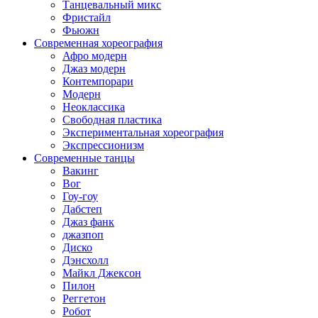
Танцевальный микс
Фристайл
Фьюжн
Современная хореография
Афро модерн
Джаз модерн
Контемпорари
Модерн
Неоклассика
Свободная пластика
Экспериментальная хореография
Экспрессионизм
Современные танцы
Вакинг
Вог
Гоу-гоу
Дабстеп
Джаз фанк
джазпоп
Диско
Дэнсхолл
Майкл Джексон
Пилон
Реггетон
Робот