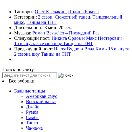
Танцоры:
Олег Клевакин
,
Полина Бокова
Категории:
2 сезон
,
Сюжетный танец
,
Танцевальный
микс
,
Танцы на ТНТ
Длительность:
3 мин. 20 сек.
Музыка:
Роман Bestseller – Последний Раз
Следующий пост:
Никита Орлов и Макс Нестерович -
15 выпуск 2 сезона шоу Танцы на ТНТ
Предыдущий пост:
Настя Вядро и Влад Ким - 15 выпуск
2 сезона шоу Танцы на ТНТ
Поиск по сайту
Все рубрики
Бальные танцы
Американ смус
Венский вальс
Джайв
Румба
Самба
Танго
Ча-ча-ча