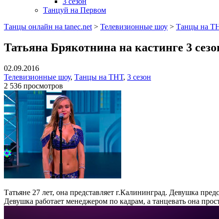
3 сезон
Танцуй на Первом
Танцы онлайн на tanec.net
>
Телевизионные шоу
>
Танцы на Т
Татьяна Брякотнина на кастинге 3 сез
02.09.2016
Телевизионные шоу
,
Танцы на ТНТ
,
3 сезон
2 536 просмотров
Татьяне 27 лет, она представляет г.Калининград. Девушка пред
Девушка работает менеджером по кадрам, а танцевать она про