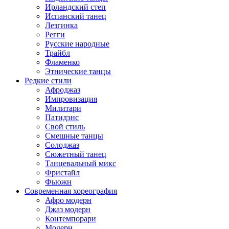
Ирландский степ
Испанский танец
Лезгинка
Регги
Русские народные
Трайбл
Фламенко
Этнические танцы
Редкие стили
Афроджаз
Импровизация
Милитари
Патидэнс
Свой стиль
Смешные танцы
Солоджаз
Сюжетный танец
Танцевальный микс
Фристайл
Фьюжн
Современная хореография
Афро модерн
Джаз модерн
Контемпорари
Модерн