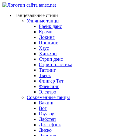
Танцевальные стили
Уличные танцы
Брейк данс
Крамп
Локинг
Поппинг
Хаус
Хип-хоп
Стрип дэнс
Стрип пластика
Таттинг
Тверк
Фингер Тат
Флексинг
Электро
Современные танцы
Вакинг
Вог
Гоу-гоу
Дабстеп
Джаз фанк
Диско
Дэнсхолл