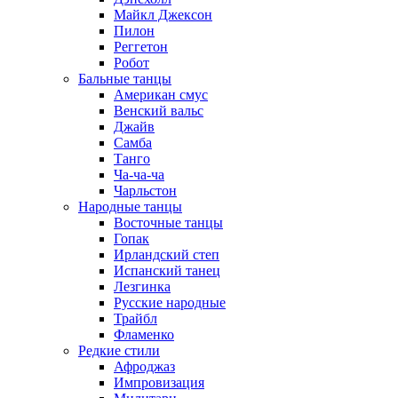
Майкл Джексон
Пилон
Реггетон
Робот
Бальные танцы
Американ смус
Венский вальс
Джайв
Самба
Танго
Ча-ча-ча
Чарльстон
Народные танцы
Восточные танцы
Гопак
Ирландский степ
Испанский танец
Лезгинка
Русские народные
Трайбл
Фламенко
Редкие стили
Афроджаз
Импровизация