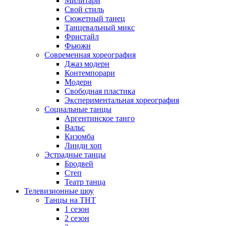
Милитари
Свой стиль
Сюжетный танец
Танцевальный микс
Фристайл
Фьюжн
Современная хореография
Джаз модерн
Контемпорари
Модерн
Свободная пластика
Экспериментальная хореография
Социальные танцы
Аргентинское танго
Вальс
Кизомба
Линди хоп
Эстрадные танцы
Бродвей
Степ
Театр танца
Телевизионные шоу
Танцы на ТНТ
1 сезон
2 сезон