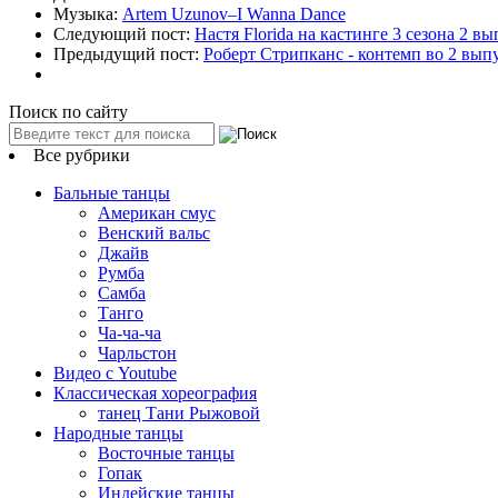
Музыка:
Artem Uzunov–I Wanna Dance
Следующий пост:
Настя Florida на кастинге 3 сезона 2 
Предыдущий пост:
Роберт Стрипканс - контемп во 2 вып
Поиск по сайту
Все рубрики
Бальные танцы
Американ смус
Венский вальс
Джайв
Румба
Самба
Танго
Ча-ча-ча
Чарльстон
Видео с Youtube
Классическая хореография
танец Тани Рыжовой
Народные танцы
Восточные танцы
Гопак
Индейские танцы