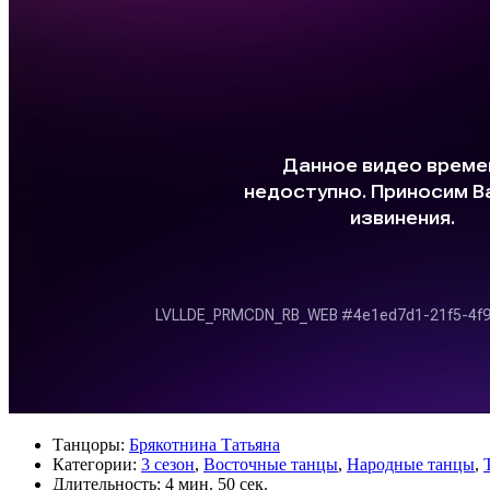
Танцоры:
Брякотнина Татьяна
Категории:
3 сезон
,
Восточные танцы
,
Народные танцы
,
Длительность:
4 мин. 50 сек.