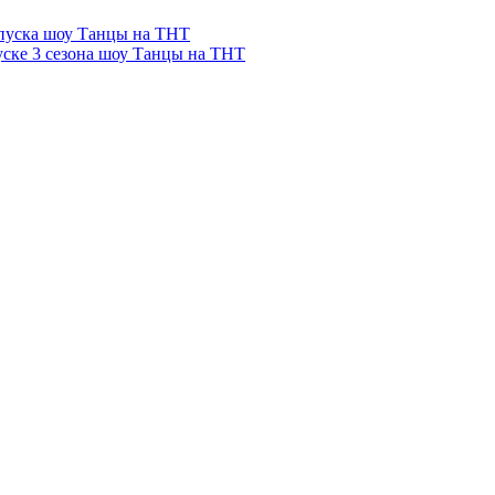
выпуска шоу Танцы на ТНТ
уске 3 сезона шоу Танцы на ТНТ