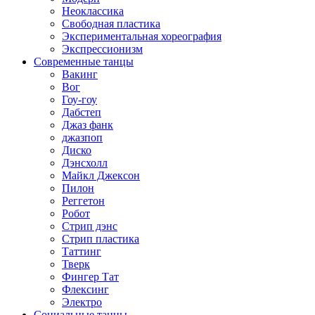
Неоклассика
Свободная пластика
Экспериментальная хореография
Экспрессионизм
Современные танцы
Вакинг
Вог
Гоу-гоу
Дабстеп
Джаз фанк
джазпоп
Диско
Дэнсхолл
Майкл Джексон
Пилон
Реггетон
Робот
Стрип дэнс
Стрип пластика
Таттинг
Тверк
Фингер Тат
Флексинг
Электро
Социальные танцы