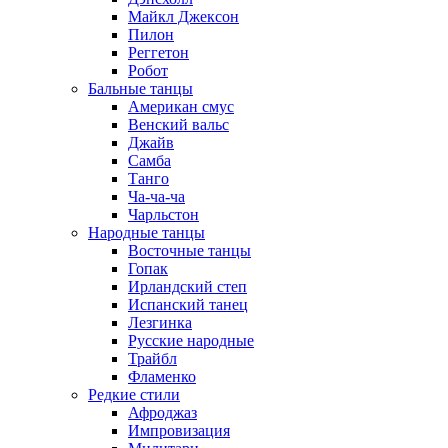
Майкл Джексон
Пилон
Реггетон
Робот
Бальные танцы
Американ смус
Венский вальс
Джайв
Самба
Танго
Ча-ча-ча
Чарльстон
Народные танцы
Восточные танцы
Гопак
Ирландский степ
Испанский танец
Лезгинка
Русские народные
Трайбл
Фламенко
Редкие стили
Афроджаз
Импровизация