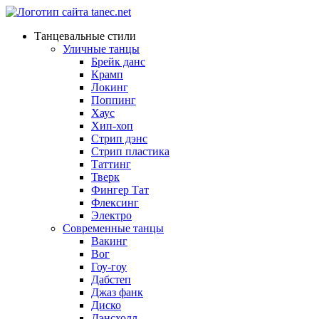
Танцевальные стили
Уличные танцы
Брейк данс
Крамп
Локинг
Поппинг
Хаус
Хип-хоп
Стрип дэнс
Стрип пластика
Таттинг
Тверк
Фингер Тат
Флексинг
Электро
Современные танцы
Вакинг
Вог
Гоу-гоу
Дабстеп
Джаз фанк
Диско
Дэнсхолл