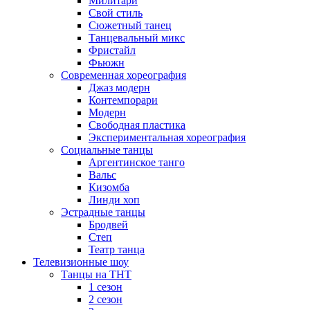
Милитари
Свой стиль
Сюжетный танец
Танцевальный микс
Фристайл
Фьюжн
Современная хореография
Джаз модерн
Контемпорари
Модерн
Свободная пластика
Экспериментальная хореография
Социальные танцы
Аргентинское танго
Вальс
Кизомба
Линди хоп
Эстрадные танцы
Бродвей
Степ
Театр танца
Телевизионные шоу
Танцы на ТНТ
1 сезон
2 сезон