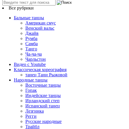
Все рубрики
Бальные танцы
Американ смус
Венский вальс
Джайв
Румба
Самба
Танго
Ча-ча-ча
Чарльстон
Видео с Youtube
Классическая хореография
танец Тани Рыжовой
Народные танцы
Восточные танцы
Гопак
Индейские танцы
Ирландский степ
Испанский танец
Лезгинка
Регги
Русские народные
Трайбл