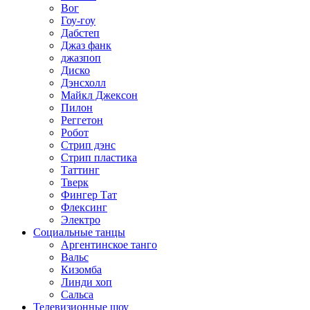
Вог
Гоу-гоу
Дабстеп
Джаз фанк
джазпоп
Диско
Дэнсхолл
Майкл Джексон
Пилон
Реггетон
Робот
Стрип дэнс
Стрип пластика
Таттинг
Тверк
Фингер Тат
Флексинг
Электро
Социальные танцы
Аргентинское танго
Вальс
Кизомба
Линди хоп
Сальса
Телевизионные шоу