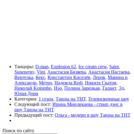
Танцоры:
D-man
,
Explosion 62
,
Ice cream crew
,
Saint
,
Sunenergy
,
Vint
,
Анастасия Бизяева
,
Анастасия Настаева
,
Вертелка
,
Кекс
,
Константин Киселёв
,
Лерок
,
Марина и
Александр
,
Метро
,
Надежда Redi
,
Никита Скатов
,
Николай Kolombo
,
Нэо
,
Полина Зарецкая
,
Талант
,
Эд
,
Юлия Дорн
Категории:
1 сезон
,
Танцы на ТНТ
,
Телевизионные шоу
Следующий пост:
Ирина Минликаева - стрип дэнс в
шоу Танцы на ТНТ
Предыдущий пост:
Ольга - модерн в шоу Танцы на ТНТ
Поиск по сайту