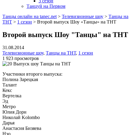
3 сезон
Танцуй на Первом
Танцы онлайн на tanec.net
>
Телевизионные шоу
>
Танцы на
ТНТ
>
1 сезон
>
Второй выпуск Шоу «Танцы» на ТНТ
Второй выпуск Шоу "Танцы" на ТНТ
31.08.2014
Телевизионные шоу
,
Танцы на ТНТ
,
1 сезон
1 923 просмотров
Участники второго выпуска:
Полина Зарецкая
Талант
Кекс
Вертелка
Эд
Метро
Юлия Дорн
Николай Kolombo
Дарья
Анастасия Бизяева
Нэо